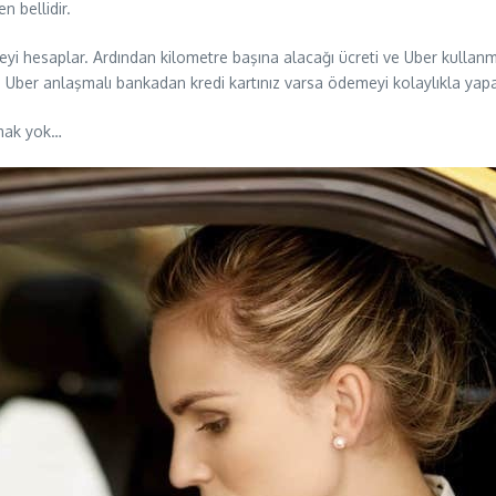
 bellidir.
eyi hesaplar. Ardından kilometre başına alacağı ücreti ve Uber kullanm
r, Uber anlaşmalı bankadan kredi kartınız varsa ödemeyi kolaylıkla yapab
amak yok…