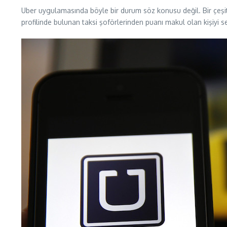
Uber uygulamasında böyle bir durum söz konusu değil. Bir çeşit
profilinde bulunan taksi şoförlerinden puanı makul olan kişiyi 