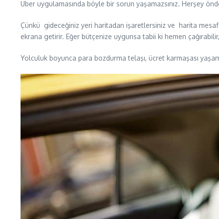
Uber uygulamasında böyle bir sorun yaşamazsınız. Herşey önden
Çünkü gideceğiniz yeri haritadan işaretlersiniz ve harita mesaf
ekrana getirir. Eğer bütçenize uygunsa tabii ki hemen çağırabili
Yolculuk boyunca para bozdurma telaşı, ücret karmaşası yaş