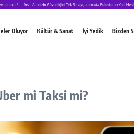
?
Sezi: Ailenizin Güvenliğini Tek Bir Uygulamada Buluşturan Yeni Nesil Süper 
eler Oluyor
Kültür & Sanat
İyi Yedik
Bizden S
Uber mi Taksi mi?