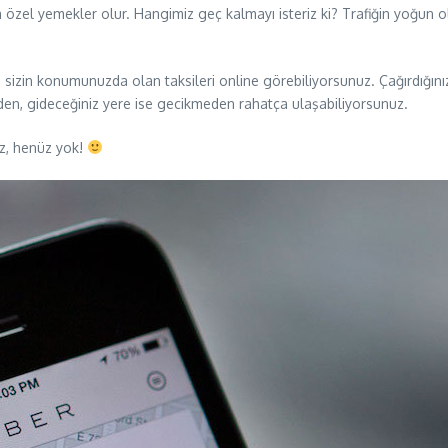
 özel yemekler olur. Hangimiz geç kalmayı isteriz ki? Trafiğin yoğun o
 sizin konumunuzda olan taksileri online görebiliyorsunuz. Çağırdığın
eden, gideceğiniz yere ise gecikmeden rahatça ulaşabiliyorsunuz.
nüz, henüz yok!