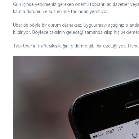
Gün içinde yetişmeniz gereken önemli toplantılar, davetler veya
kalma durumu ile süslenince tadından yenmiyor.
Uber’de böyle bir durum olanaksız. Uygulamayı açtığınız o anda
bildiriyor. Böylece taksinin geleceği zamanda çıkıp hiç beklem
Tabi Uber’in trafik sıkışıklığını giderme gibi bir özelliği yok. He