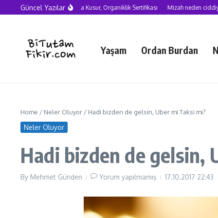
Skip to content
Güncel Yazılar
Yapay Zekâ Çağında Kusur, Organiklik Sertifikası
Mizah neden ciddiye alınmalı
Yaşam
Ordan Burdan
N
Home
/
Neler Oluyor
/
Hadi bizden de gelsin, Uber mi Taksi mi?
Neler Oluyor
Hadi bizden de gelsin, 
By
Mehmet Günden
Yorum yapılmamış
17.10.2017
22:43