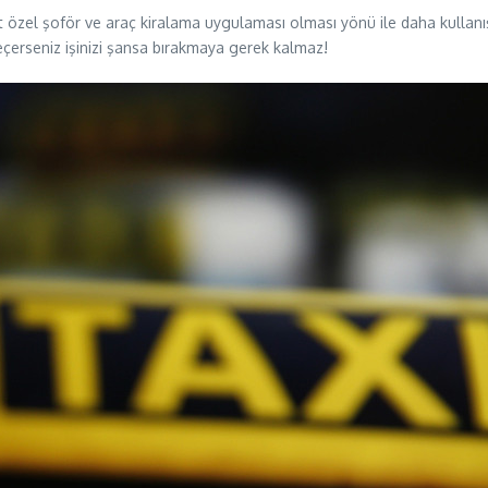
 özel şoför ve araç kiralama uygulaması olması yönü ile daha kullanış
seçerseniz işinizi şansa bırakmaya gerek kalmaz!