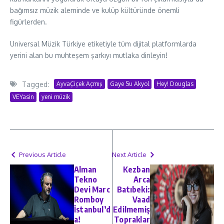
bağımsız müzik aleminde ve kulüp kültüründe önemli
figürlerden.
Universal Müzik Türkiye etiketiyle tüm dijital platformlarda
yerini alan bu muhteşem şarkıyı mutlaka dinleyin!
Tagged:
AyvaÇiçek Açmış
Gaye Su Akyol
Hey! Douglas
VEYasin
yeni müzik
Previous Article
Next Article
Alman
Kezban
Tekno
Arca
Devi Marc
Batıbeki:
Romboy
Vaad
İstanbul’d
Edilmemiş
a!
Topraklar