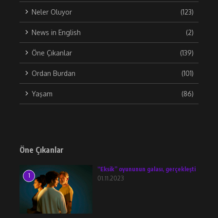
Neler Oluyor
(123)
News in English
(2)
Öne Çıkanlar
(139)
Ordan Burdan
(101)
Yaşam
(86)
Öne Çıkanlar
“Eksik” oyununun galası, gerçekleşti
1
01.11.2023