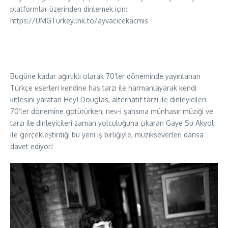
platformlar üzerinden dinlemek için:
https://UMGTurkey.lnk.to/ayvacicekacmis
Bugüne kadar ağırlıklı olarak 70’ler döneminde yayınlanan
Türkçe eserleri kendine has tarzı ile harmanlayarak kendi
kitlesini yaratan Hey! Douglas, alternatif tarzı ile dinleyicileri
70’ler dönemine götürürken, nev-i şahsına münhasır müziği ve
tarzı ile dinleyicileri zaman yolculuğuna çıkaran Gaye Su Akyol
ile gerçekleştirdiği bu yeni iş birliğiyle, müzikseverleri dansa
davet ediyor!