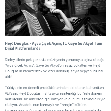
Hey! Douglas – Ayva Çiçek Açmış ft. Gaye Su Akyol Tüm
Dijial Platformlarda!
Dinleyicilerin pek çok usta müzisyenin yorumuyla aşina olduğu
‘Ayva Çiçek Açmış’; Gaye Su Akyol’un eşsiz vokalleri ve Hey!
Douglas’ın karakteristik ve özel dokunuşlarıyla yepyeni bir hal
aldı!
Türkiye’nin en önemli prodüktörlerinden biri olarak bahsedilen
VEYasin, Hey! Douglas mahlasıyla esinlendiği bu ”eski dönem
müziklerini” bir arkeolog gibi kazıyor ve günümüz teknolojisiyle
cilalıyor. Anadolu’nun karmaşık ve ‘’zengin’’ kültürel
katmanlarını yoğurarak ortaya özgün bir ruh çıkarmasıyla da