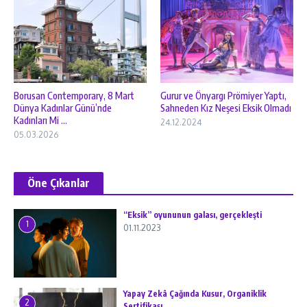
Borusan Contemporary, 8 Mart
Gurur ve Önyargı Prömiyer Yaptı,
Dünya Kadınlar Günü’nde
Sahneden Kız Neşesi Eksik Olmadı
Kadınları Mi ...
24.12.2024
05.03.2026
Öne Çıkanlar
“Eksik” oyununun galası, gerçekleşti
1
01.11.2023
Yapay Zekâ Çağında Kusur, Organiklik
2
Sertifikası