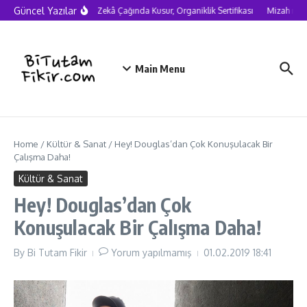
Skip to content
Güncel Yazılar
Yapay Zekâ Çağında Kusur, Organiklik Sertifikası
Mizah neden
Main Menu
Home
/
Kültür & Sanat
/
Hey! Douglas’dan Çok Konuşulacak Bir
Çalışma Daha!
Kültür & Sanat
Hey! Douglas’dan Çok
Konuşulacak Bir Çalışma Daha!
By
Bi Tutam Fikir
Yorum yapılmamış
01.02.2019
18:41