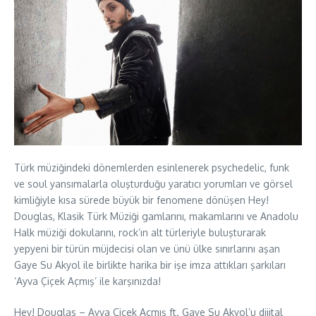
Türk müziğindeki dönemlerden esinlenerek psychedelic, funk
ve soul yansımalarla oluşturduğu yaratıcı yorumları ve görsel
kimliğiyle kısa sürede büyük bir fenomene dönüşen Hey!
Douglas, Klasik Türk Müziği gamlarını, makamlarını ve Anadolu
Halk müziği dokularını, rock’ın alt türleriyle buluşturarak
yepyeni bir türün müjdecisi olan ve ünü ülke sınırlarını aşan
Gaye Su Akyol ile birlikte harika bir işe imza attıkları şarkıları
‘Ayva Çiçek Açmış’ ile karşınızda!
Hey! Douglas – Ayva Çiçek Açmış ft. Gaye Su Akyol’u dijital