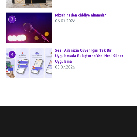
Mizah neden ciddiye alınmalı?
3
05.07.2026
Sezi: Ailenizin Güvenliğini Tek Bir
4
Uygulamada Buluşturan Yeni Nesil Süper
Uygulama
03.07.2026