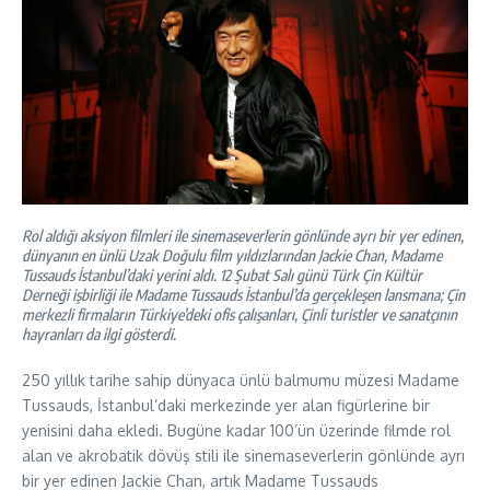
Rol aldığı aksiyon filmleri ile sinemaseverlerin gönlünde ayrı bir yer edinen,
dünyanın en ünlü Uzak Doğulu film yıldızlarından Jackie Chan, Madame
Tussauds İstanbul’daki yerini aldı. 12 Şubat Salı günü Türk Çin Kültür
Derneği işbirliği ile Madame Tussauds İstanbul’da gerçekleşen lansmana; Çin
merkezli firmaların Türkiye’deki ofis çalışanları, Çinli turistler ve sanatçının
hayranları da ilgi gösterdi.
250 yıllık tarihe sahip dünyaca ünlü balmumu müzesi Madame
Tussauds, İstanbul’daki merkezinde yer alan figürlerine bir
yenisini daha ekledi. Bugüne kadar 100’ün üzerinde filmde rol
alan ve akrobatik dövüş stili ile sinemaseverlerin gönlünde ayrı
bir yer edinen Jackie Chan, artık Madame Tussauds