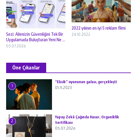
2022 yılının en iyi 5 reklam filmi
Sezi: Ailenizin Güvenliğini Tek Bir
24.10.2022
Uygulamada Buluşturan Yeni Ne ...
03.07.2026
Öne Çıkanlar
“Eksik” oyununun galası, gerçekleşti
1
01.11.2023
Yapay Zekâ Çağında Kusur, Organiklik
2
Sertifikası
05.07.2026