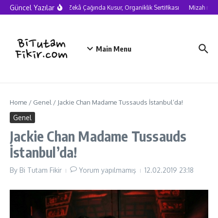
Skip to content
Güncel Yazılar
Yapay Zekâ Çağında Kusur, Organiklik Sertifikası
Mizah neden
Main Menu
Home
/
Genel
/
Jackie Chan Madame Tussauds İstanbul’da!
Genel
Jackie Chan Madame Tussauds
İstanbul’da!
By
Bi Tutam Fikir
Yorum yapılmamış
12.02.2019
23:18