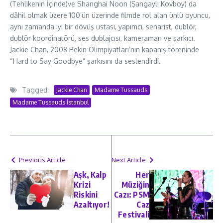
(Tehlikenin İçinde)ve Shanghai Noon (Şangaylı Kovboy) da
dâhil olmak üzere 100’ün üzerinde filmde rol alan ünlü oyuncu,
aynı zamanda iyi bir dövüş ustası, yapımcı, senarist, dublör,
dublör koordinatörü, ses dublajcısı, kameraman ve şarkıcı.
Jackie Chan, 2008 Pekin Olimpiyatları’nın kapanış töreninde
“Hard to Say Goodbye” şarkısını da seslendirdi.
Tagged:
Jackie Chan
Madame Tussauds
Madame Tussauds İstanbul
Previous Article
Next Article
Aşk, Kalp
Her
Krizi
Müziğin
Riskini
Cazı: PSM
Azaltıyor!
Caz
Festivali