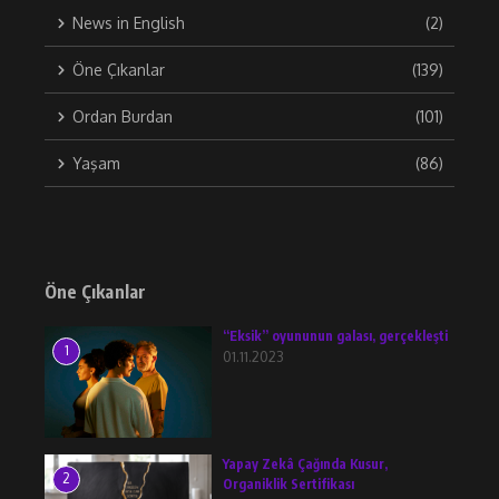
News in English
(2)
Öne Çıkanlar
(139)
Ordan Burdan
(101)
Yaşam
(86)
Öne Çıkanlar
“Eksik” oyununun galası, gerçekleşti
1
01.11.2023
Yapay Zekâ Çağında Kusur,
2
Organiklik Sertifikası