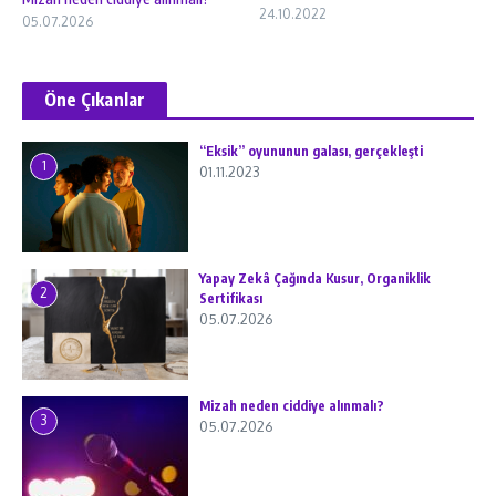
24.10.2022
05.07.2026
Öne Çıkanlar
“Eksik” oyununun galası, gerçekleşti
1
01.11.2023
Yapay Zekâ Çağında Kusur, Organiklik
2
Sertifikası
05.07.2026
Mizah neden ciddiye alınmalı?
3
05.07.2026