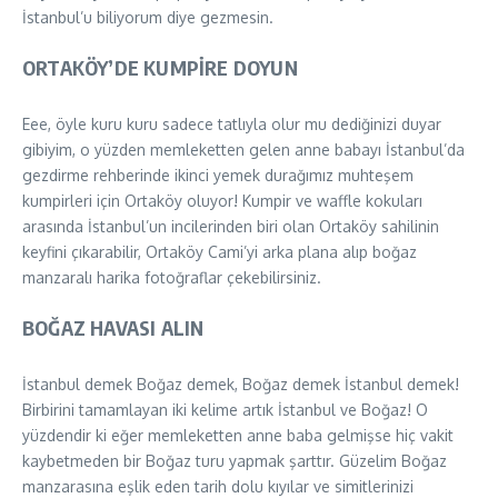
İstanbul’u biliyorum diye gezmesin.
ORTAKÖY’DE KUMPİRE DOYUN
Eee, öyle kuru kuru sadece tatlıyla olur mu dediğinizi duyar
gibiyim, o yüzden memleketten gelen anne babayı İstanbul’da
gezdirme rehberinde ikinci yemek durağımız muhteşem
kumpirleri için Ortaköy oluyor! Kumpir ve waffle kokuları
arasında İstanbul’un incilerinden biri olan Ortaköy sahilinin
keyfini çıkarabilir, Ortaköy Cami’yi arka plana alıp boğaz
manzaralı harika fotoğraflar çekebilirsiniz.
BOĞAZ HAVASI ALIN
İstanbul demek Boğaz demek, Boğaz demek İstanbul demek!
Birbirini tamamlayan iki kelime artık İstanbul ve Boğaz! O
yüzdendir ki eğer memleketten anne baba gelmişse hiç vakit
kaybetmeden bir Boğaz turu yapmak şarttır. Güzelim Boğaz
manzarasına eşlik eden tarih dolu kıyılar ve simitlerinizi