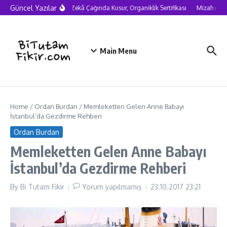
Skip to content
Güncel Yazılar
Yapay Zekâ Çağında Kusur, Organiklik Sertifikası
Mizah neden
Main Menu
Home
/
Ordan Burdan
/
Memleketten Gelen Anne Babayı
İstanbul’da Gezdirme Rehberi
Ordan Burdan
Memleketten Gelen Anne Babayı
İstanbul’da Gezdirme Rehberi
By
Bi Tutam Fikir
Yorum yapılmamış
23.10.2017
23:21