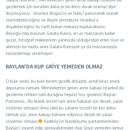
gezdirmek için buradan daha iyi bir ikinci durak olamaz diye
düşünüyoruz.
İstanbul Boğazı’nı ve Haliç’i panoramik olarak
seyredebileceğiniz ve deyim yerindeyse İstanbul’a
doyabileceğiniz bu tarih kokan mekana bayılacaksınız.
Beyoğlu’nda bulunan Galata Kulesi, en az manzarası kadar
güzel, fotoğraf makinenizin yanınızda olduğundan emin olun ve
ailenizin bu mutlu anını Galata Kulesiyle ya da manzarasıyla
taçlandırmayı unutmayın!
BAYLAN’DA KUP GRİYE YEMEDEN OLMAZ
O kule senin, bu kule benim gezdik dolaştık, şimdi biraz enerji
depolama zamanı. Memleketten gelen anne babayı İstanbul’da
gezdirme rehberi tatlı durağına hepiniz hoş geldiniz! Baylan
Pastanesi… Bu klasik lezzet tam anne babalar için desek, yalan
söylemiş olmayız! Ama tabii bu şahane lezzeti bir kez daha
tatmak için, anne babayı bahane ediyoruz desek de yalan
söylemiş olmayız
Kadıköy’ün klasikleşmiş pastanelerinden
Baylan’ı ziyaret edip spesiyallerinden Kup Griye yemeden kimse