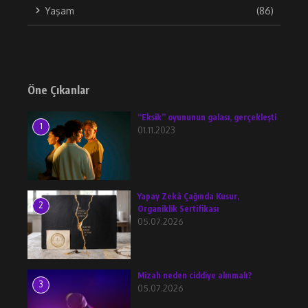
Yaşam
(86)
Öne Çıkanlar
“Eksik” oyununun galası, gerçekleşti
1
01.11.2023
Yapay Zekâ Çağında Kusur,
2
Organiklik Sertifikası
05.07.2026
Mizah neden ciddiye alınmalı?
3
05.07.2026