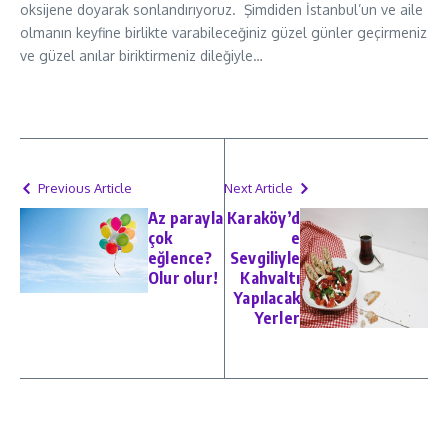
oksijene doyarak sonlandırıyoruz.
Şimdiden İstanbul’un ve aile
olmanın keyfine birlikte varabileceğiniz güzel günler geçirmeniz
ve güzel anılar biriktirmeniz dileğiyle…
Previous Article
Next Article
Az parayla
Karaköy’d
çok
e
eğlence?
Sevgiliyle
Olur olur!
Kahvaltı
Yapılacak
Yerler