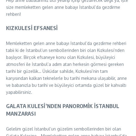
Hep anne babalarımız bizi yedirip içirip gezdirecek değil ya, işte
size memleketten gelen anne babayı İstanbul’da gezdirme
rehberi!
KIZKULESİ EFSANESİ
Memleketten gelen anne babayı İstanbul’da gezdirme rehberi
tabii ki de İstanbul’un sembollerinden biri olan Kızkulesi’nden
başlıyor. Birçok efsaneye konu olan Kızkulesi, büyüleyici
atmosferi ile İstanbul’a adım atan herkesin görmesi gereken
tarihi bir güzellik… Üsküdar sahilde, Kızkulesi’nin tam
karşısından kalkan teknelerle bu tarihi mekana ulaşabilir, anne
ve babanızla bu tarihi ve büyüleyici ortamda güzel bir kahvaltı
yapabilirsiniz.
GALATA KULESİ’NDEN PANOROMİK İSTANBUL
MANZARASI
Gelelim güzel İstanbul’un güzelim sembollerinden biri olan
Galata Kulesine… Memleketten gelen anne babayı İstanbul’da