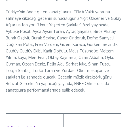
Türkiye’nin önde gelen sanatçılarının TEMA Vakfı yararına
sahneye çıkacağı gecenin sunuculuğunu Yiğit Özşener ve Gülay
Afşar üstleniyor. “Umut Yeşerten Şarkılar” özel yayınında;
Aybüke Pusat, Ayça Ayşin Turan, Aytaç Şaşmaz, Birce Akalay,
Burak Özçivit, Burak Sevinç, Caner Cindoruk, Defne Samyeli,
Doğukan Polat, Eren Vurdem, Gizem Karaca, Görkem Sevindik,
Güldüy Güldüy Ekibi, Kadir Doğulu, Melis Tüzüngüç, Meltem
Yılmazkaya, Mert Fırat, Oktay Kaynarca, Ozan Akbaba, Öykü
Gürman, Özcan Deniz, Pelin Akil, Serhat Kılıç, Sinan Tuzcu,
Tolga Sarıtaş, Türkü Turan ve Yurdaer Okur mesajları ve
şarkıları ile sahnede olacak. Gecenin müzik direktörlüğünü
Behzat Gerçeker’in yapacağı yayında, ENBE Orkestrası da
sanatçılara performanslarında eşlik edecek.