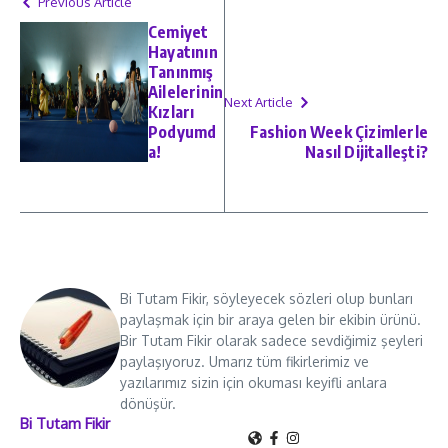
Previous Article
Cemiyet
Hayatının
Tanınmış
Ailelerinin
Next Article
Kızları
Podyumd
Fashion Week Çizimlerle
a!
Nasıl Dijitalleşti?
Bi Tutam Fikir, söyleyecek sözleri olup bunları
paylaşmak için bir araya gelen bir ekibin ürünü.
Bir Tutam Fikir olarak sadece sevdiğimiz şeyleri
paylaşıyoruz. Umarız tüm fikirlerimiz ve
yazılarımız sizin için okuması keyifli anlara
dönüşür.
Bi Tutam Fikir