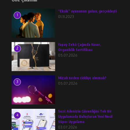
“Eksik” oyununun galası, gerçekleşti
1
01.11.2023
Yapay Zekâ Çağında Kusur,
2
Organiklik Sertifikası
05.07.2026
Mizah neden ciddiye alınmalı?
3
05.07.2026
Sezi: Ailenizin Güvenliğini Tek Bir
4
Uygulamada Buluşturan Yeni Nesil
Süper Uygulama
03.07.2026