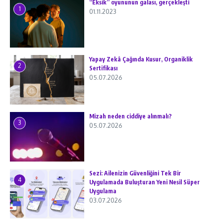
“Eksik” oyununun galası, gerçekleşti
1
01.11.2023
Yapay Zekâ Çağında Kusur, Organiklik
2
Sertifikası
05.07.2026
Mizah neden ciddiye alınmalı?
3
05.07.2026
Sezi: Ailenizin Güvenliğini Tek Bir
4
Uygulamada Buluşturan Yeni Nesil Süper
Uygulama
03.07.2026