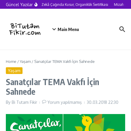
Skip to content
Güncel Yazılar
Yapay Zekâ Çağında Kusur, Organiklik Sertifikası
Mizah nede
Main Menu
Home
/
Yaşam
/
Sanatçılar TEMA Vakfı İçin Sahnede
Yaşam
Sanatçılar TEMA Vakfı İçin
Sahnede
By
Bi Tutam Fikir
Yorum yapılmamış
30.03.2018
22:30