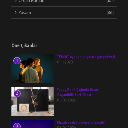
Ordan Burdan
(101)
Yaşam
(86)
Öne Çıkanlar
“Eksik” oyununun galası, gerçekleşti
1
01.11.2023
Yapay Zekâ Çağında Kusur,
2
Organiklik Sertifikası
05.07.2026
Mizah neden ciddiye alınmalı?
3
05.07.2026