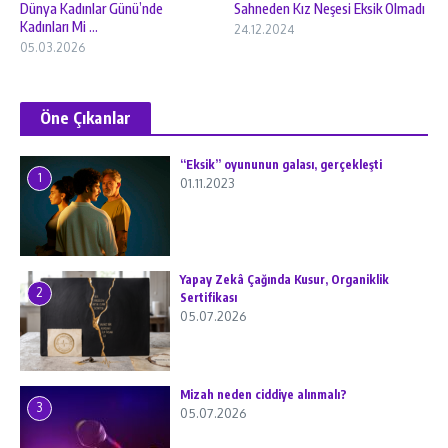
Dünya Kadınlar Günü’nde
Sahneden Kız Neşesi Eksik Olmadı
Kadınları Mi ...
24.12.2024
05.03.2026
Öne Çıkanlar
“Eksik” oyununun galası, gerçekleşti
1
01.11.2023
Yapay Zekâ Çağında Kusur, Organiklik
2
Sertifikası
05.07.2026
Mizah neden ciddiye alınmalı?
3
05.07.2026