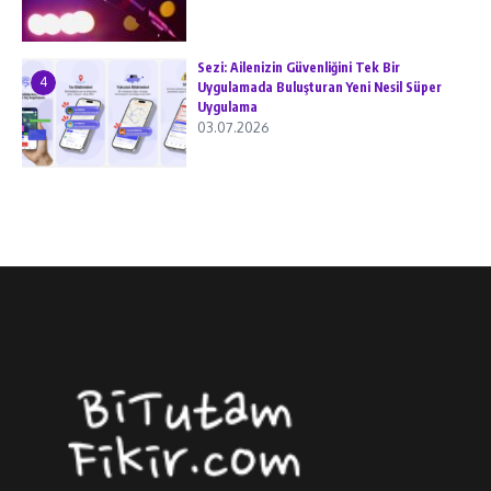
Sezi: Ailenizin Güvenliğini Tek Bir
4
Uygulamada Buluşturan Yeni Nesil Süper
Uygulama
03.07.2026