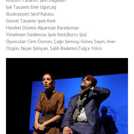
Kostüm Tasarım: Şirin Dağtekin
Işık Tasarım: Emir Uğurçağ
İllustrasyon: Şerif Karasu
Görsel Tasarım: İpek Kent
Hareket Düzeni: Alparslan Karaduman
Yönetmen Yardımcısı: İpek Kent,Burcu Şişli
Oyuncular: Cem Özeren, Çağrı Şensoy, Güneş Sayın, İmer
Özgün, Nışan Şirinyan, Salih Bademci,Tuğçe Yolcu