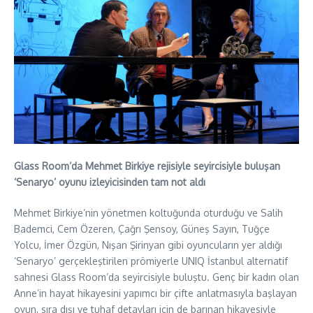
Glass Room’da Mehmet Birkiye rejisiyle seyircisiyle buluşan
‘Senaryo’ oyunu izleyicisinden tam not aldı
Mehmet Birkiye’nin yönetmen koltuğunda oturduğu ve Salih
Bademci, Cem Özeren, Çağrı Şensoy, Güneş Sayın, Tuğçe
Yolcu, İmer Özgün, Nışan Şirinyan gibi oyuncuların yer aldığı
‘Senaryo’ gerçekleştirilen prömiyerle UNIQ İstanbul alternatif
sahnesi Glass Room’da seyircisiyle buluştu. Genç bir kadın olan
Anne’in hayat hikayesini yapımcı bir çifte anlatmasıyla başlayan
oyun, sıra dışı ve tuhaf detayları için de barınan hikayesiyle