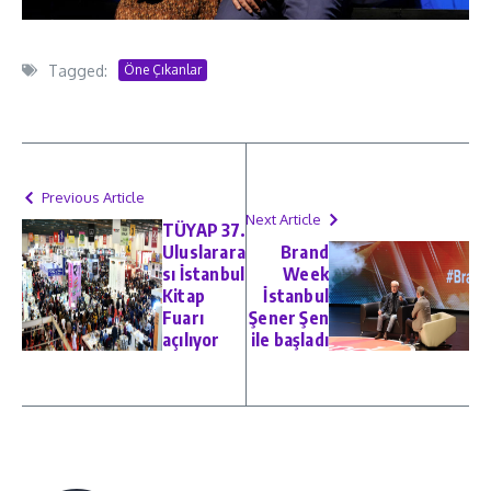
Tagged:
Öne Çıkanlar
Previous Article
Next Article
TÜYAP 37.
Uluslarara
Brand
sı İstanbul
Week
Kitap
İstanbul
Fuarı
Şener Şen
açılıyor
ile başladı