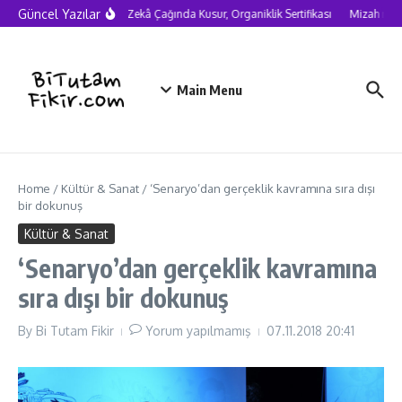
Skip to content
Güncel Yazılar
Yapay Zekâ Çağında Kusur, Organiklik Sertifikası
Mizah neden
Main Menu
Home
/
Kültür & Sanat
/
‘Senaryo’dan gerçeklik kavramına sıra dışı
bir dokunuş
Kültür & Sanat
‘Senaryo’dan gerçeklik kavramına
sıra dışı bir dokunuş
By
Bi Tutam Fikir
Yorum yapılmamış
07.11.2018
20:41