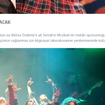
NACAK
ları ise Belma Özdemir’e ait Sertab’ın Müzikali’nin mekân sponsorlu
üşümün sağlanması için bilgisayar laboratuvarının yenilenmesinde kull