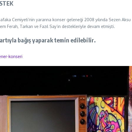
STEK
üşşafaka Cemiyeti’nin yararına konser geleneği 2008 yılında Sezen Aks
nem Ferah, Tarkan ve Fazıl Say’ın destekleriyle devam etmişti.
artıyla bağış yaparak temin edilebilir.
ener-konseri