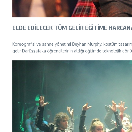
ELDE EDİLECEK TÜM GELİR EĞİTİME HARCA
Koreografisi ve sahne yönetimi Beyhan Murphy, kostüm tasarım
gelir Darüşşafaka öğrencilerinin aldığı eğitimde teknolojik dön