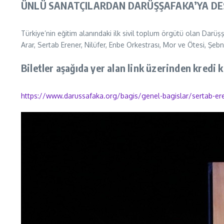
ÜNLÜ SANATÇILARDAN DARÜŞŞAFAKA’YA DE
Türkiye’nin eğitim alanındaki ilk sivil toplum örgütü olan Dar
Arar, Sertab Erener, Nilüfer, Enbe Orkestrası, Mor ve Ötesi, Şeb
Biletler aşağıda yer alan link üzerinden kredi k
https://www.darussafaka.org/
bagis/genel-bagislar/sertab-
er