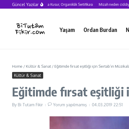
Skip to content
Güncel Yazılar
apay Zekâ Çağında Kusur, Organiklik Sertifikası
Mizah neden ciddiye alınmalı?
Yaşam
Ordan Burdan
N
Home
/
Kültür & Sanat
/
Eğitimde fırsat eşitliği için Sertab’ın Müzikal
Kültür & Sanat
Eğitimde fırsat eşitliği
By
Bi Tutam Fikir
Yorum yapılmamış
04.03.2019
22:51