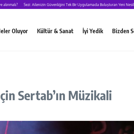
Sezi: Ailenizin Güvenliğini Tek Bir Uygulamada Buluşturan Yeni Nesil Süper Uyg
eler Oluyor
Kültür & Sanat
İyi Yedik
Bizden S
i
 için Sertab’ın Müzikali