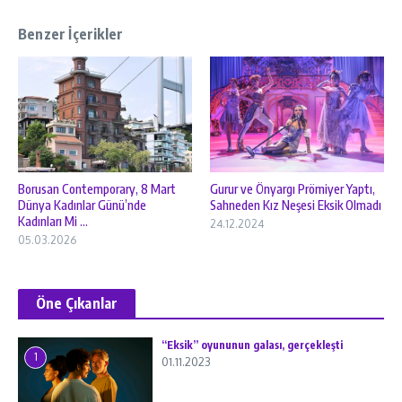
Benzer İçerikler
Borusan Contemporary, 8 Mart
Gurur ve Önyargı Prömiyer Yaptı,
Dünya Kadınlar Günü’nde
Sahneden Kız Neşesi Eksik Olmadı
Kadınları Mi ...
24.12.2024
05.03.2026
Öne Çıkanlar
“Eksik” oyununun galası, gerçekleşti
1
01.11.2023