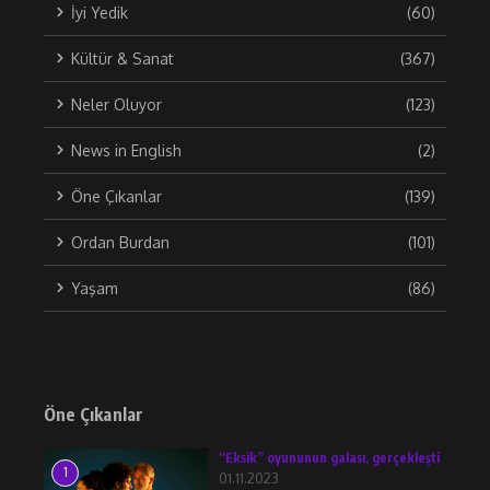
İyi Yedik
(60)
Kültür & Sanat
(367)
Neler Oluyor
(123)
News in English
(2)
Öne Çıkanlar
(139)
Ordan Burdan
(101)
Yaşam
(86)
Öne Çıkanlar
“Eksik” oyununun galası, gerçekleşti
1
01.11.2023