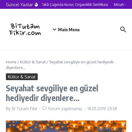
Skip to content
Güncel Yazılar
Yapay Zekâ Çağında Kusur, Organiklik Sertifikası
Mizah neden 
Main Menu
Home
/
Kültür & Sanat
/
Seyahat sevgiliye en güzel hediyedir
diyenlere…
Kültür & Sanat
Seyahat sevgiliye en güzel
hediyedir diyenlere…
By
Bi Tutam Fikir
Yorum yapılmamış
14.01.2019
23:38