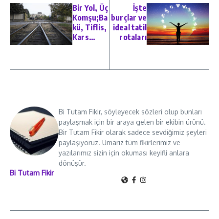
Bir Yol, Üç
İşte
Komşu;Ba
burçlar ve
kü, Tiflis,
ideal tatil
Kars…
rotaları
Bi Tutam Fikir, söyleyecek sözleri olup bunları
paylaşmak için bir araya gelen bir ekibin ürünü.
Bir Tutam Fikir olarak sadece sevdiğimiz şeyleri
paylaşıyoruz. Umarız tüm fikirlerimiz ve
yazılarımız sizin için okuması keyifli anlara
dönüşür.
Bi Tutam Fikir