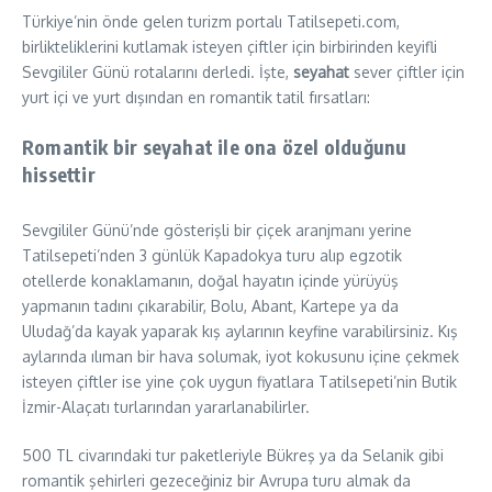
Türkiye’nin önde gelen turizm portalı Tatilsepeti.com,
birlikteliklerini kutlamak isteyen çiftler için birbirinden keyifli
Sevgililer Günü rotalarını derledi. İşte,
seyahat
sever çiftler için
yurt içi ve yurt dışından en romantik tatil fırsatları:
Romantik bir seyahat ile ona özel olduğunu
hissettir
Sevgililer Günü’nde gösterişli bir çiçek aranjmanı yerine
Tatilsepeti’nden 3 günlük Kapadokya turu alıp egzotik
otellerde konaklamanın, doğal hayatın içinde yürüyüş
yapmanın tadını çıkarabilir, Bolu, Abant, Kartepe ya da
Uludağ’da kayak yaparak kış aylarının keyfine varabilirsiniz. Kış
aylarında ılıman bir hava solumak, iyot kokusunu içine çekmek
isteyen çiftler ise yine çok uygun fiyatlara Tatilsepeti’nin Butik
İzmir-Alaçatı turlarından yararlanabilirler.
500 TL civarındaki tur paketleriyle Bükreş ya da Selanik gibi
romantik şehirleri gezeceğiniz bir Avrupa turu almak da