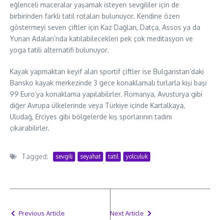
eğlenceli maceralar yaşamak isteyen sevgililer için de
birbirinden farklı tatil rotaları bulunuyor. Kendine özen
göstermeyi seven çiftler için Kaz Dağları, Datça, Assos ya da
Yunan Adaları’nda katılabilecekleri pek çok meditasyon ve
yoga tatili alternatifi bulunuyor.
Kayak yapmaktan keyif alan sportif çiftler ise Bulgaristan’daki
Bansko kayak merkezinde 3 gece konaklamalı turlarla kişi başı
99 Euro’ya konaklama yapılabilirler. Romanya, Avusturya gibi
diğer Avrupa ülkelerinde veya Türkiye içinde Kartalkaya,
Uludağ, Erciyes gibi bölgelerde kış sporlarının tadını
çıkarabilirler.
Tagged:
sevgili
seyahat
tatil
yolculuk
Previous Article
Next Article