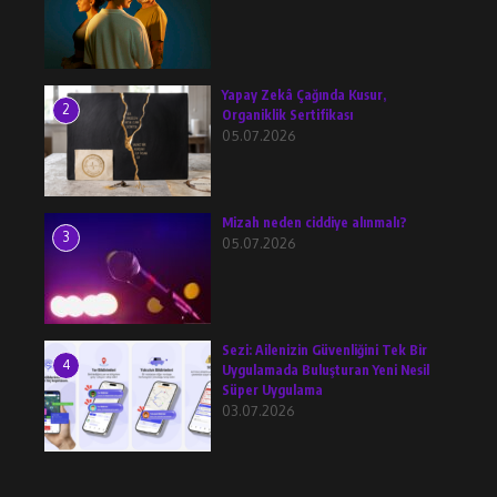
Yapay Zekâ Çağında Kusur,
2
Organiklik Sertifikası
05.07.2026
Mizah neden ciddiye alınmalı?
3
05.07.2026
Sezi: Ailenizin Güvenliğini Tek Bir
4
Uygulamada Buluşturan Yeni Nesil
Süper Uygulama
03.07.2026