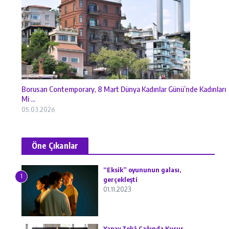
Borusan Contemporary, 8 Mart Dünya Kadınlar Günü’nde Kadınları
Mi ...
05.03.2026
Öne Çıkanlar
“Eksik” oyununun galası,
1
gerçekleşti
01.11.2023
Yapay Zekâ Çağında Kusur,