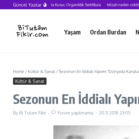
Skip to content
Güncel Yazılar
Yapay Zekâ Çağında Kusur, Organiklik Sertifikası
Mizah neden ciddiye alın
Yaşam
Ordan Burdan
N
Home
/
Kültür & Sanat
/
Sezonun En İddialı Yapımı “Dünyada Karşıla
Kültür & Sanat
Sezonun En İddialı Yap
By
Bi Tutam Fikir
Yorum yapılmamış
20.11.2018
23:05