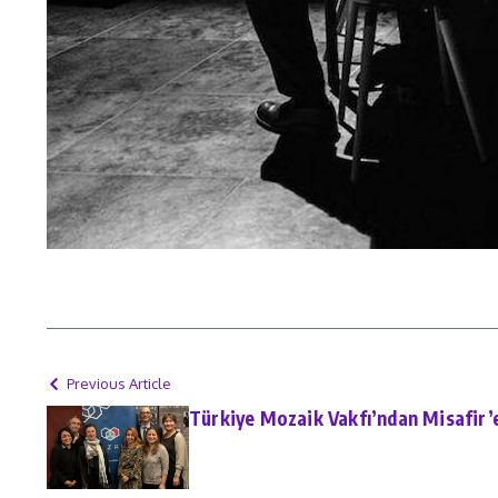
Previous Article
Türkiye Mozaik Vakfı’ndan Misafir’