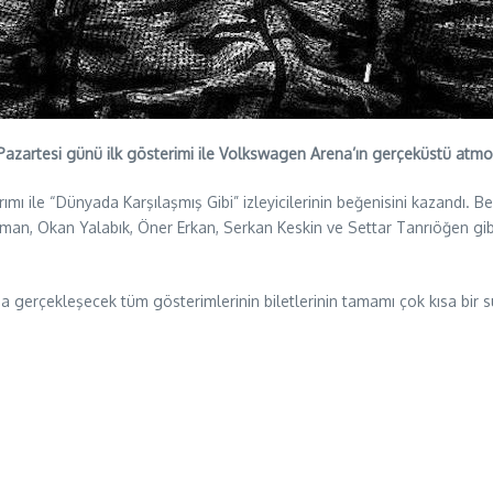
azartesi günü ilk gösterimi ile Volkswagen Arena’ın gerçeküstü atmosf
mı ile “Dünyada Karşılaşmış Gibi” izleyicilerinin beğenisini kazandı. B
 Artman, Okan Yalabık, Öner Erkan, Serkan Keskin ve Settar Tanrıöğen g
da gerçekleşecek tüm gösterimlerinin biletlerinin tamamı çok kısa bir sü