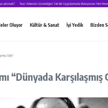
malı?
Sezi: Ailenizin Güvenliğini Tek Bir Uygulamada Buluşturan Yeni Nesil Süp
eler Oluyor
Kültür & Sanat
İyi Yedik
Bizden S
şmış Gibi”
ımı “Dünyada Karşılaşmış 