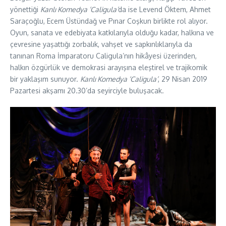
yönettiği
Kanlı Komedya ‘Caligula’
da ise Levend Öktem, Ahmet
Saraçoğlu, Ecem Üstündağ ve Pınar Coşkun birlikte rol alıyor.
Oyun, sanata ve edebiyata katkılarıyla olduğu kadar, halkına ve
çevresine yaşattığı zorbalık, vahşet ve sapkınlıklarıyla da
tanınan Roma İmparatoru Caligula’nın hikâyesi üzerinden,
halkın özgürlük ve demokrasi arayışına eleştirel ve trajikomik
bir yaklaşım sunuyor.
Kanlı Komedya ‘Caligula’
, 29 Nisan 2019
Pazartesi akşamı 20.30’da seyirciyle buluşacak.