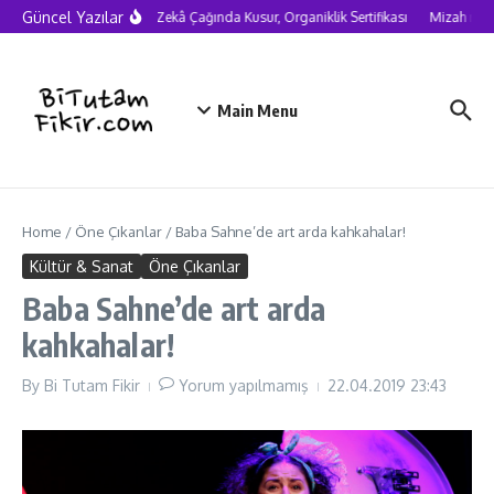
Skip to content
Güncel Yazılar
Yapay Zekâ Çağında Kusur, Organiklik Sertifikası
Mizah neden
Main Menu
Home
/
Öne Çıkanlar
/
Baba Sahne’de art arda kahkahalar!
Kültür & Sanat
Öne Çıkanlar
Baba Sahne’de art arda
kahkahalar!
By
Bi Tutam Fikir
Yorum yapılmamış
22.04.2019
23:43