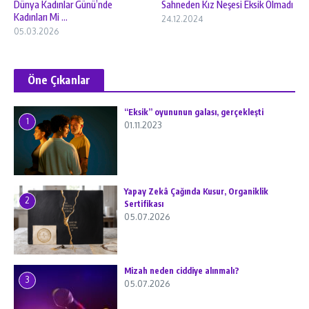
Dünya Kadınlar Günü’nde
Sahneden Kız Neşesi Eksik Olmadı
Kadınları Mi ...
24.12.2024
05.03.2026
Öne Çıkanlar
“Eksik” oyununun galası, gerçekleşti
1
01.11.2023
Yapay Zekâ Çağında Kusur, Organiklik
2
Sertifikası
05.07.2026
Mizah neden ciddiye alınmalı?
3
05.07.2026