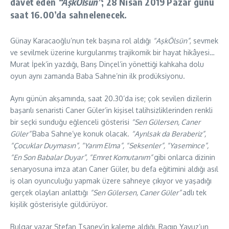
davet eden
“AşkÖlsün”
; 28 Nisan 2019 Pazar günü
saat 16.00’da sahnelenecek.
Günay Karacaoğlu’nun tek başına rol aldığı
“AşkÖlsün”
, sevmek
ve sevilmek üzerine kurgulanmış trajikomik bir hayat hikâyesi…
Murat İpek’in yazdığı, Barış Dinçel’in yönettiği kahkaha dolu
oyun aynı zamanda Baba Sahne’nin ilk prodüksiyonu.
Aynı günün akşamında, saat 20.30’da ise; çok sevilen dizilerin
başarılı senaristi Caner Güler’in kişisel talihsizliklerinden renkli
bir seçki sunduğu eğlenceli gösterisi
“Sen Gülersen, Caner
Güler”
Baba Sahne’ye konuk olacak.
“Ayrılsak da Beraberiz”,
“Çocuklar Duymasın”, “Yarım Elma”, “Seksenler”, “Yasemince”,
“En Son Babalar Duyar”, “Emret Komutanım”
gibi onlarca dizinin
senaryosuna imza atan Caner Güler, bu defa eğitimini aldığı asıl
iş olan oyunculuğu yapmak üzere sahneye çıkıyor ve yaşadığı
gerçek olayları anlattığı
“Sen Gülersen, Caner Güler”
adlı tek
kişilik gösterisiyle güldürüyor.
Bulgar yazar Stefan Tsanev’in kaleme aldığı, Ragıp Yavuz’un