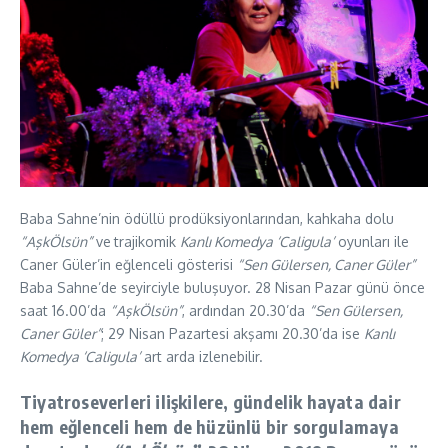
Baba Sahne’nin ödüllü prodüksiyonlarından, kahkaha dolu
“AşkÖlsün”
ve
trajikomik
Kanlı Komedya ‘Caligula’
oyunları ile
Caner Güler’in eğlenceli gösterisi
“Sen Gülersen, Caner Güler”
Baba Sahne’de seyirciyle buluşuyor. 28 Nisan Pazar günü önce
saat 16.00’da
“AşkÖlsün”
, ardından 20.30’da
“Sen Gülersen,
Caner Güler”
; 29 Nisan Pazartesi akşamı 20.30’da ise
Kanlı
Komedya ‘Caligula’
art arda izlenebilir.
Tiyatroseverleri ilişkilere, gündelik hayata dair
hem eğlenceli hem de hüzünlü bir sorgulamaya