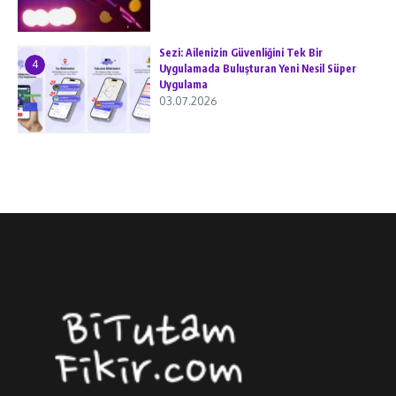
Sezi: Ailenizin Güvenliğini Tek Bir
4
Uygulamada Buluşturan Yeni Nesil Süper
Uygulama
03.07.2026