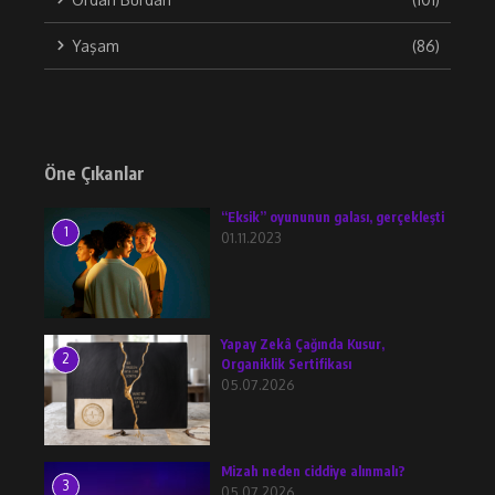
Yaşam
(86)
Öne Çıkanlar
“Eksik” oyununun galası, gerçekleşti
1
01.11.2023
Yapay Zekâ Çağında Kusur,
2
Organiklik Sertifikası
05.07.2026
Mizah neden ciddiye alınmalı?
3
05.07.2026