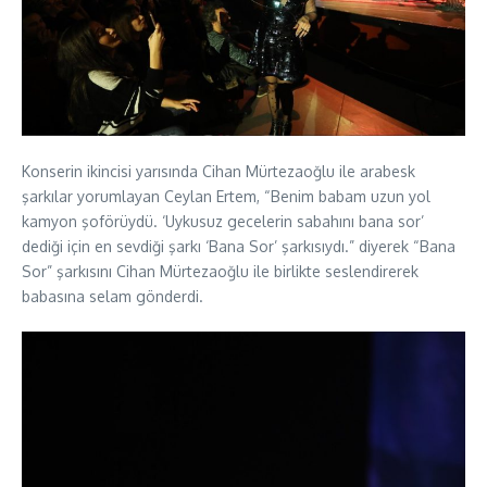
Konserin ikincisi yarısında Cihan Mürtezaoğlu ile arabesk
şarkılar yorumlayan Ceylan Ertem, “Benim babam uzun yol
kamyon şoförüydü. ‘Uykusuz gecelerin sabahını bana sor’
dediği için en sevdiği şarkı ‘Bana Sor’ şarkısıydı.” diyerek “Bana
Sor” şarkısını Cihan Mürtezaoğlu ile birlikte seslendirerek
babasına selam gönderdi.