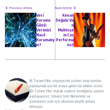
Previous Article
Next Article
Veri
Kenan
Koruma
Doğulu’da
Günü:
n
Verimizi
Muhteşe
Nasıl
m Caz
Korumalıy
Performa
ız?
nsı!
Bi Tutam Fikir, söyleyecek sözleri olup bunları
paylaşmak için bir araya gelen bir ekibin ürünü.
Bir Tutam Fikir olarak sadece sevdiğimiz şeyleri
paylaşıyoruz. Umarız tüm fikirlerimiz ve
yazılarımız sizin için okuması keyifli anlara
dönüşür.