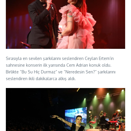
Sırasıyla en sevilen şarkılarını seslendiren Ceylan Ertem’in
sahnesine konserin ilk yarısında Cem Adrian konuk oldu.
Birlikte “Bu Su Hiç Durmaz” ve “Neredesin Sen?” şarkılarını
seslendiren ikili dakikalarca alkış aldı.