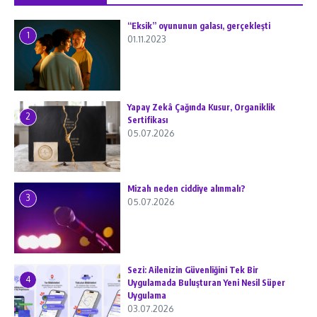
“Eksik” oyununun galası, gerçekleşti
1
01.11.2023
Yapay Zekâ Çağında Kusur, Organiklik
2
Sertifikası
05.07.2026
Mizah neden ciddiye alınmalı?
3
05.07.2026
Sezi: Ailenizin Güvenliğini Tek Bir
4
Uygulamada Buluşturan Yeni Nesil Süper
Uygulama
03.07.2026