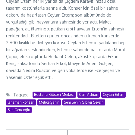
Ceylan Ertem her iki yarıda da Çiğdem Karavit imzalı özel
tasarım kostümlerle sahne aldı. Konser için özel bir sahne
dekoru da hazırlatan Ceylan Ertem; son albümünde de
vurguladığı gibi hayvanlara sahnesinde yer açtı. Maket
papağan, at, filamingo, pelikan gibi hayvalar Ertem’in sahnesini
renklendirdi. Biletleri günler öncesinden tükenen konserde
2.600 kişilik bir dinleyici korosu Ceylan Ertem’in şarkılarını hep
bir ağızdan seslendirirken, Ertem’e sahnede bas gitarda Murat
Çopur, elektrogitarda Berkant Çelen, akustik gitarda Erkan
Kenç, saksafonda Serhan Erkol, klavyede Adem Gülşen,
davulda Nedim Ruacan ve geri vokallerde ise Ece Şeşen ve
Yasemin Özler eşlik etti.
Tagged:
Bostancı Gösteri Merkezi
Cem Adrian
Ceylan Ertem
lansman konseri
Melike Şahin
Seni Senin Gibiler Sevsin
Sıla Gençoğlu