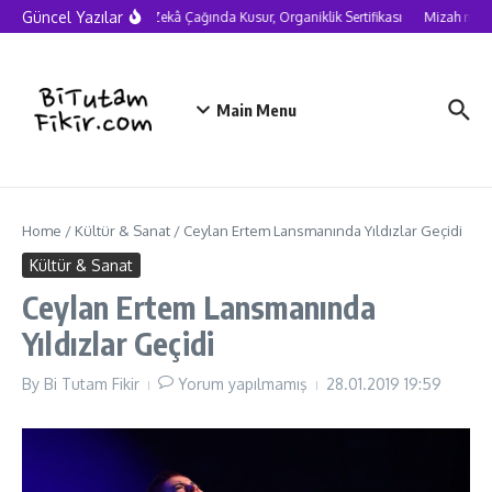
Skip to content
Güncel Yazılar
Yapay Zekâ Çağında Kusur, Organiklik Sertifikası
Mizah neden 
Main Menu
Home
/
Kültür & Sanat
/
Ceylan Ertem Lansmanında Yıldızlar Geçidi
Kültür & Sanat
Ceylan Ertem Lansmanında
Yıldızlar Geçidi
By
Bi Tutam Fikir
Yorum yapılmamış
28.01.2019
19:59