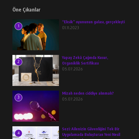
Öne Çıkanlar
“Eksik” oyununun galası, gerçekleşti
1
01.11.2023
Yapay Zekâ Çağında Kusur,
2
Organiklik Sertifikası
05.07.2026
Mizah neden ciddiye alınmalı?
3
05.07.2026
Sezi: Ailenizin Güvenliğini Tek Bir
4
Uygulamada Buluşturan Yeni Nesil