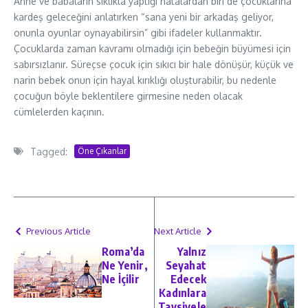
Anne ve babaların sıklıkla yaptığı hatalardan biri de çocuklarına
kardeş geleceğini anlatırken “sana yeni bir arkadaş geliyor,
onunla oyunlar oynayabilirsin” gibi ifadeler kullanmaktır.
Çocuklarda zaman kavramı olmadığı için bebeğin büyümesi için
sabırsızlanır. Süreçse çocuk için sıkıcı bir hale dönüşür, küçük ve
narin bebek onun için hayal kırıklığı oluşturabilir, bu nedenle
çocuğun böyle beklentilere girmesine neden olacak
cümlelerden kaçının.
Tagged:
Öne Çıkanlar
Previous Article
Next Article
Roma’da
Yalnız
Ne Yenir,
Seyahat
Ne İçilir
Edecek
Kadınlara
Tavsiyele