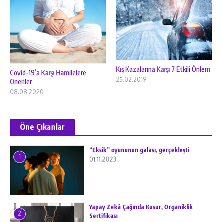
Kış Kazalarına Karşı 7 Etkili Önlem
Covid-19’a Karşı Hamilelere
25.02.2019
Öneriler
08.08.2020
Öne Çıkanlar
“Eksik” oyununun galası, gerçekleşti
1
01.11.2023
Yapay Zekâ Çağında Kusur, Organiklik
2
Sertifikası