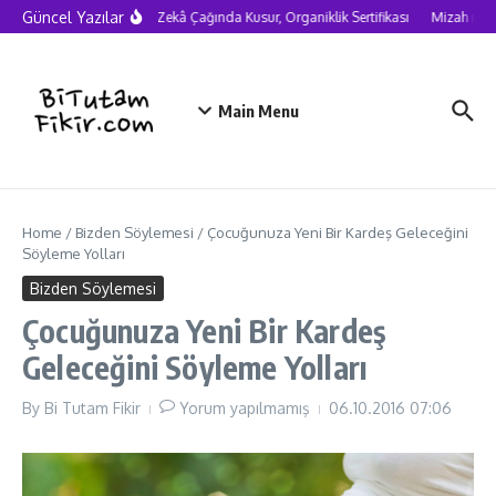
Skip to content
Güncel Yazılar
Yapay Zekâ Çağında Kusur, Organiklik Sertifikası
Mizah neden
Main Menu
Home
/
Bizden Söylemesi
/
Çocuğunuza Yeni Bir Kardeş Geleceğini
Söyleme Yolları
Bizden Söylemesi
Çocuğunuza Yeni Bir Kardeş
Geleceğini Söyleme Yolları
By
Bi Tutam Fikir
Yorum yapılmamış
06.10.2016
07:06