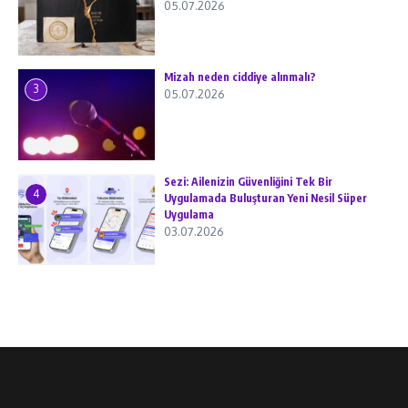
05.07.2026
Mizah neden ciddiye alınmalı?
3
05.07.2026
Sezi: Ailenizin Güvenliğini Tek Bir
4
Uygulamada Buluşturan Yeni Nesil Süper
Uygulama
03.07.2026