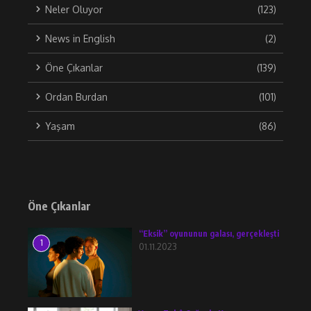
Neler Oluyor
(123)
News in English
(2)
Öne Çıkanlar
(139)
Ordan Burdan
(101)
Yaşam
(86)
Öne Çıkanlar
“Eksik” oyununun galası, gerçekleşti
1
01.11.2023