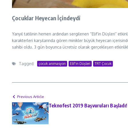
Çocuklar Heyecan İçindeydi
Yarıyıl tatilinin hemen ardından sergilenen “Elif’in Düşleri” etkin
karakterleri karşılarında gören minikler büyük heyecan içerisinde
sahibi oldu. 3 gün boyunca ücretsiz olarak gerçekleşen etkinli
Tagged:
çocuk animasyon
Elif'in Düşleri
TRT Çocuk
Previous Article
Teknofest 2019 Başvuruları Başladı!