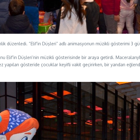
nlik düzenledi. “Elif’in Düşleri” adlı animasyonun müzikli gösterimi 3 
Elif’in Düşleri’nin müzikli gösterisinde bir araya getirdi. Maceralarıy
 kez yapılan gösteride çocuklar keyifli vakit geçirirken, bir yandan eğl