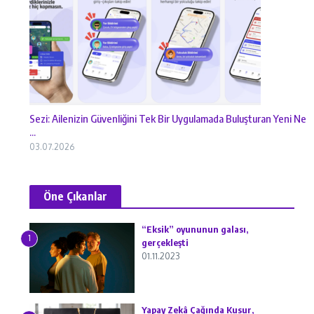
Sezi: Ailenizin Güvenliğini Tek Bir Uygulamada Buluşturan Yeni Ne
...
03.07.2026
Öne Çıkanlar
“Eksik” oyununun galası,
1
gerçekleşti
01.11.2023
Yapay Zekâ Çağında Kusur,