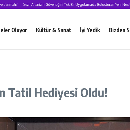
lı?
Sezi: Ailenizin Güvenliğini Tek Bir Uygulamada Buluşturan Yeni Nesil Süper
eler Oluyor
Kültür & Sanat
İyi Yedik
Bizden S
ın Tatil Hediyesi Oldu!