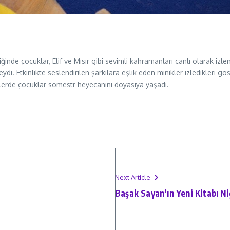
liğinde çocuklar, Elif ve Mısır gibi sevimli kahramanları canlı olarak izl
ydi. Etkinlikte seslendirilen şarkılara eşlik eden minikler izledikleri
klerde çocuklar sömestr heyecanını doyasıya yaşadı.
Next Article
Başak Sayan’ın Yeni Kitabı Ni