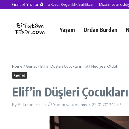
Skip to content
Güncel Yazılar
Yapay Zekâ Çağında Kusur, Organiklik Sertifikası
Mizah neden ciddiye alınma
Yaşam
Ordan Burdan
N
Home
/
Genel
/
Elif’in Düşleri Çocukların Tatil Hediyesi Oldu!
Genel
Elif’in Düşleri Çocuklar
By
Bi Tutam Fikir
Yorum yapılmamış
22.01.2019
14:47