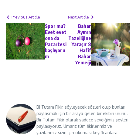
Previous Article
Next Article
Spor mu?
Bahar
Evet evet
Ayının
ona da
Tazeliğine
Pazartesi
Yaraşır 8
başlıyoru
Hafif
m
Bahar
Yemeği
Bi Tutam Fikir, söyleyecek sözleri olup bunları
paylaşmak için bir araya gelen bir ekibin ürünü.
Bir Tutam Fikir olarak sadece sevdiğimiz şeyleri
paylaşıyoruz. Umarız tüm fikirlerimiz ve
yazılarımız sizin için okuması keyifli anlara