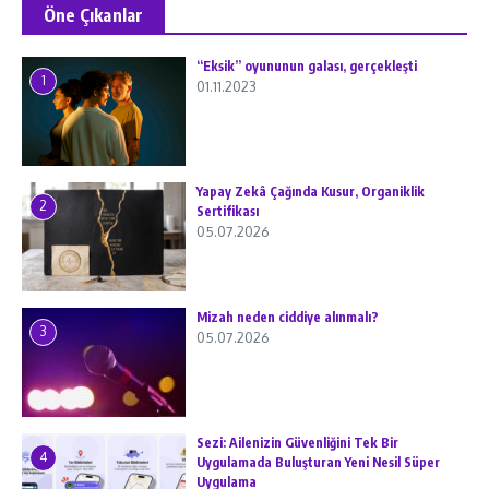
Öne Çıkanlar
“Eksik” oyununun galası, gerçekleşti
1
01.11.2023
Yapay Zekâ Çağında Kusur, Organiklik
2
Sertifikası
05.07.2026
Mizah neden ciddiye alınmalı?
3
05.07.2026
Sezi: Ailenizin Güvenliğini Tek Bir
4
Uygulamada Buluşturan Yeni Nesil Süper
Uygulama