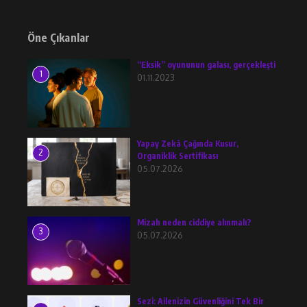
Öne Çıkanlar
“Eksik” oyununun galası, gerçekleşti
1
01.11.2023
Yapay Zekâ Çağında Kusur,
2
Organiklik Sertifikası
05.07.2026
Mizah neden ciddiye alınmalı?
3
05.07.2026
Sezi: Ailenizin Güvenliğini Tek Bir