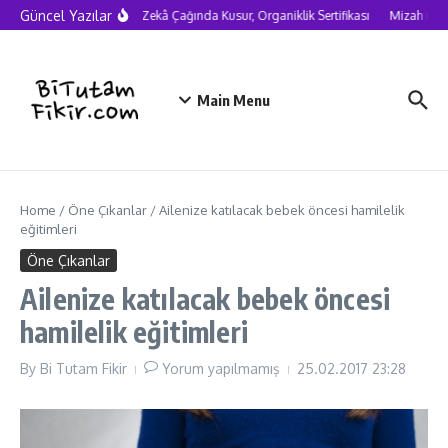
Skip to content
Güncel Yazılar
Yapay Zekâ Çağında Kusur, Organiklik Sertifikası
Mizah neden
Main Menu
Home
/
Öne Çıkanlar
/
Ailenize katılacak bebek öncesi hamilelik
eğitimleri
Öne Çıkanlar
Ailenize katılacak bebek öncesi
hamilelik eğitimleri
By
Bi Tutam Fikir
Yorum yapılmamış
25.02.2017
23:28