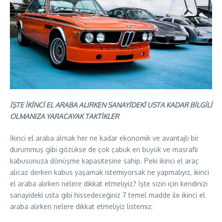
İŞTE
İKİNCİ EL ARABA ALIRKEN SANAYİDEKİ USTA KADAR BİLGİLİ
OLMANIZA YARACAYAK TAKTİKLER
İkinci el araba almak her ne kadar ekonomik ve avantajlı bir
durummuş gibi gözükse de çok çabuk en büyük ve masraflı
kabusunuza dönüşme kapasitesine sahip. Peki ikinci el araç
alıcaz derken kabus yaşamak istemiyorsak ne yapmalıyız, ikinci
el araba alırken nelere dikkat etmeliyiz? İşte sizin için kendinizi
sanayideki usta gibi hissedeceğiniz 7 temel madde ile ikinci el
araba alırken nelere dikkat etmeliyiz listemiz: