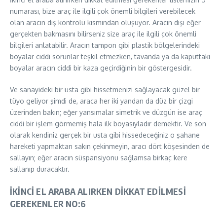
numarası, bize araç ile ilgili çok önemli bilgileri verebilecek
olan aracın dış kontrolü kısmından oluşuyor. Aracın dışı eğer
gerçekten bakmasını bilirseniz size araç ile ilgili çok önemli
bilgileri anlatabilir. Aracın tampon gibi plastik bölgelerindeki
boyalar ciddi sorunlar teşkil etmezken, tavanda ya da kaputtaki
boyalar aracın ciddi bir kaza geçirdiğinin bir göstergesidir.
Ve sanayideki bir usta gibi hissetmenizi sağlayacak güzel bir
tüyo geliyor şimdi de, araca her iki yandan da düz bir çizgi
üzerinden bakın; eğer yansımalar simetrik ve düzgün ise araç
ciddi bir işlem görmemiş hala ilk boyasıyladır demektir. Ve son
olarak kendiniz gerçek bir usta gibi hissedeceğiniz o şahane
hareketi yapmaktan sakın çekinmeyin, aracı dört köşesinden de
sallayın; eğer aracın süspansiyonu sağlamsa birkaç kere
sallanıp duracaktır.
İKİNCİ EL ARABA ALIRKEN DİKKAT EDİLMESİ
GEREKENLER NO:6