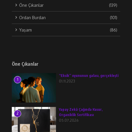
Öne Çıkanlar
(139)
Ordan Burdan
(101)
Yaşam
(86)
Öne Çıkanlar
“Eksik” oyununun galası, gerçekleşti
1
01.11.2023
Yapay Zekâ Çağında Kusur,
2
Organiklik Sertifikası
05.07.2026