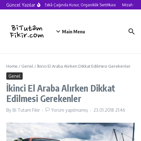
Skip to content
Güncel Yazılar
Yapay Zekâ Çağında Kusur, Organiklik Sertifikası
Mizah neden
Main Menu
Home
/
Genel
/
İkinci El Araba Alırken Dikkat Edilmesi Gerekenler
Genel
İkinci El Araba Alırken Dikkat
Edilmesi Gerekenler
By
Bi Tutam Fikir
Yorum yapılmamış
23.01.2018
21:46