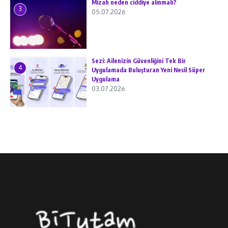
Mizah neden ciddiye alınmalı?
3
05.07.2026
Sezi: Ailenizin Güvenliğini Tek Bir
4
Uygulamada Buluşturan Yeni Nesil Süper
Uygulama
03.07.2026