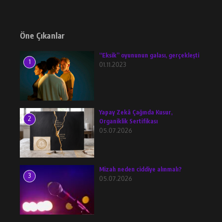
Öne Çıkanlar
“Eksik” oyununun galası, gerçekleşti
1
01.11.2023
Yapay Zekâ Çağında Kusur,
2
Organiklik Sertifikası
05.07.2026
Mizah neden ciddiye alınmalı?
3
05.07.2026