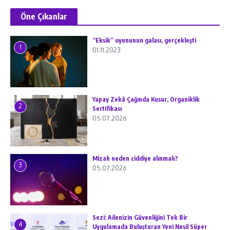
Öne Çıkanlar
“Eksik” oyununun galası, gerçekleşti
1
01.11.2023
Yapay Zekâ Çağında Kusur, Organiklik
2
Sertifikası
05.07.2026
Mizah neden ciddiye alınmalı?
3
05.07.2026
Sezi: Ailenizin Güvenliğini Tek Bir
4
Uygulamada Buluşturan Yeni Nesil Süper