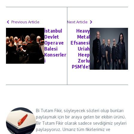
Previous Article
Next Article
İstanbul
Heavy
Devlet
Metal
Opera ve
Efsanesi
Balesi
Uriah
Konserler
Heep
i
Zorlu
PSM’de!
Bi Tutam Fikir, söyleyecek sözleri olup bunları
paylaşmak için bir araya gelen bir ekibin ürünü.
Bir Tutam Fikir olarak sadece sevdiğimiz şeyleri
paylaşıyoruz. Umarız tüm fikirlerimiz ve