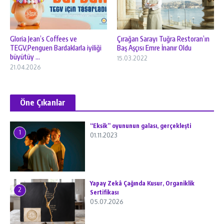
Gloria Jean’s Coffees ve
Çırağan Sarayı Tuğra Restoran’ın
TEGV,Penguen Bardaklarla iyiliği
Baş Aşçısı Emre İnanır Oldu
büyütüy ...
15.03.2022
21.04.2026
Öne Çıkanlar
“Eksik” oyununun galası, gerçekleşti
1
01.11.2023
Yapay Zekâ Çağında Kusur, Organiklik
2
Sertifikası
05.07.2026