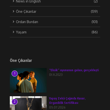
News in English
(2)
Öne Çıkanlar
(139)
Ordan Burdan
(101)
Yaşam
(86)
Öne Çıkanlar
“Eksik” oyununun galası, gerçekleşti
1
01.11.2023
Yapay Zekâ Çağında Kusur,
2
Organiklik Sertifikası
05.07.2026