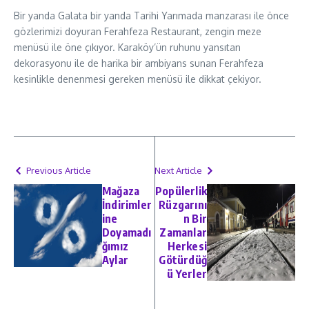
Bir yanda Galata bir yanda Tarihi Yarımada manzarası ile önce
gözlerimizi doyuran Ferahfeza Restaurant, zengin meze
menüsü ile öne çıkıyor. Karaköy’ün ruhunu yansıtan
dekorasyonu ile de harika bir ambiyans sunan Ferahfeza
kesinlikle denenmesi gereken menüsü ile dikkat çekiyor.
Previous Article
Next Article
Mağaza
Popülerlik
İndirimler
Rüzgarını
ine
n Bir
Doyamadı
Zamanlar
ğımız
Herkesi
Aylar
Götürdüğ
ü Yerler