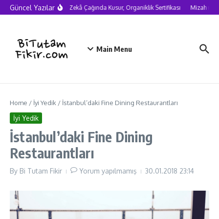
Skip to content
Güncel Yazılar
Yapay Zekâ Çağında Kusur, Organiklik Sertifikası
Mizah neden
Main Menu
Home
/
İyi Yedik
/
İstanbul’daki Fine Dining Restaurantları
İyi Yedik
İstanbul’daki Fine Dining
Restaurantları
By
Bi Tutam Fikir
Yorum yapılmamış
30.01.2018
23:14