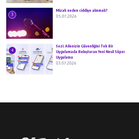
Mizah neden ciddiye alınmalı?
3
05.07.2026
Sezi: Ailenizin Güvenliğini Tek Bir
4
Uygulamada Buluşturan Yeni Nesil Süper
Uygulama
03.07.2026