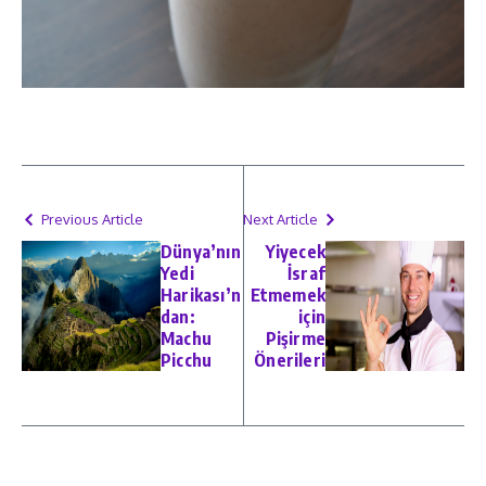
Previous Article
Next Article
Dünya’nın
Yiyecek
Yedi
İsraf
Harikası’n
Etmemek
dan:
için
Machu
Pişirme
Picchu
Önerileri