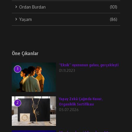
Ordan Burdan
(101)
Yaşam
(86)
Öne Çıkanlar
“Eksik” oyununun galası, gerçekleşti
1
01.11.2023
Yapay Zekâ Çağında Kusur,
2
Organiklik Sertifikası
05.07.2026