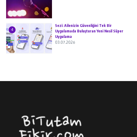
Sezi: Ailenizin Güvenliğini Tek Bir
4
Uygulamada Buluşturan Yeni Nesil Süper
Uygulama
03.07.2026