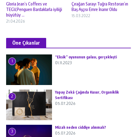
Gloria Jean’s Coffees ve
Çırağan Sarayı Tuğra Restoran’ın
TEGV,Penguen Bardaklarla iyiliği
Baş Aşçısı Emre İnanır Oldu
büyütüy ...
15.03.2022
21.04.2026
Öne Çıkanlar
“Eksik” oyununun galası, gerçekleşti
1
01.11.2023
Yapay Zekâ Çağında Kusur, Organiklik
2
Sertifikası
05.07.2026
Mizah neden ciddiye alınmalı?
3
05.07.2026