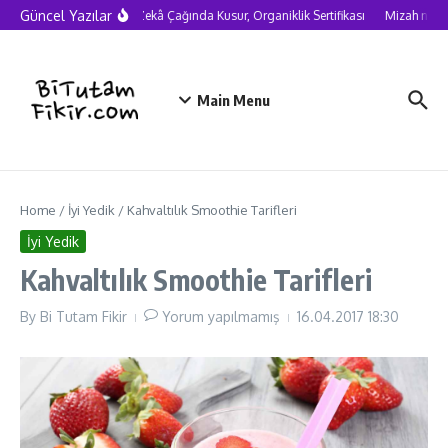
Skip to content
Güncel Yazılar
Yapay Zekâ Çağında Kusur, Organiklik Sertifikası
Mizah neden c
Main Menu
Home
/
İyi Yedik
/
Kahvaltılık Smoothie Tarifleri
İyi Yedik
Kahvaltılık Smoothie Tarifleri
By
Bi Tutam Fikir
Yorum yapılmamış
16.04.2017
18:30