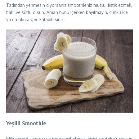
Tadından yenmesin diyorsanız smoothieniz muzlu, fıstık ezmeli,
ballı ve sütlü olsun. Aman bunu içerken bayılmayın, çünkü işe
ya da okula geç kalabilirsiniz.
Yeşilli Smoothie
Mikserimizi alıyoruz ve içine yeşil elmayı, kiviyi, portakalı, muzun