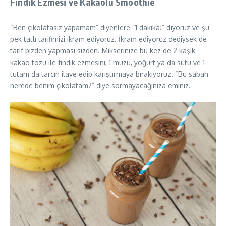
Fındık Ezmesi ve Kakaolu Smoothie
“Ben çikolatasız yapamam” diyenlere “1 dakika!” diyoruz ve şu
pek tatlı tarifimizi ikram ediyoruz. İkram ediyoruz dediysek de
tarif bizden yapması sizden. Mikserinize bu kez de 2 kaşık
kakao tozu ile fındık ezmesini, 1 muzu, yoğurt ya da sütü ve 1
tutam da tarçın ilave edip karıştırmaya bırakıyoruz. “Bu sabah
nerede benim çikolatam?” diye sormayacağınıza eminiz.