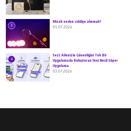
Mizah neden ciddiye alınmalı?
3
05.07.2026
Sezi: Ailenizin Güvenliğini Tek Bir
4
Uygulamada Buluşturan Yeni Nesil Süper
Uygulama
03.07.2026