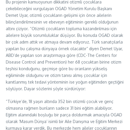
Bu projenin kamuoyunun dikkatini otizmli çocuklara
çekebileceğini vurgulayan OGAD Yönetim Kurulu Başkanı
Demet Uyar, otizmli çocukların gelişimi için önce ailelerin
bilinçlendirilmesinin ve ebeveyn eğitiminin gerekli olduğunun
altını çiziyor. “Otizmli çocukların topluma kazandırılması için
ailelere büyük sorumluluklar düşüyor. Bu konuda OGAD olarak
bir çok adım attık ve atmaya devam ediyoruz. Türk sanatçılarla
yapılan bu çalışma dünyaya örnek olacaktır” diyen Demet Uyar,
ABD’de yapılan son araştırmaya göre (CDC-The Centers for
Disease Control and Prevention) her 68 çocuktan birine otizm
teşhisi konduğunu, geçmişe göre bu oranların yükseliş
eğiliminde olduğunu ve otizm tanısı almış çocuklar için
kanıtlanmış tek tedavi yönteminin ise yoğun eğitimden geçtiğini
söylüyor. Dayar sözlerini şöyle sürdürüyor:
“Türkiye’de, 18 yaşın altında 352 bin otizmli çocuk ve genç
olmasına rağmen bunların sadece 31 bini eğitim alabiliyor.
Eğitim alanındaki boşluğu bir parça doldurmak amacıyla OGAD
olarak ‘Masum Dünya’ isimli bir Aile Danışma ve Eğitim Merkezi
kurmaya karar verdik. Bu merkezde hem aileler çocuklarının