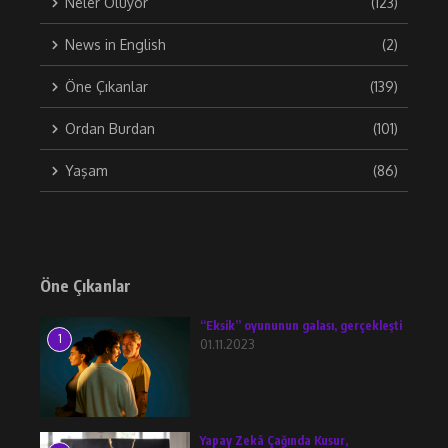
Neler Oluyor
(123)
News in English
(2)
Öne Çıkanlar
(139)
Ordan Burdan
(101)
Yaşam
(86)
Öne Çıkanlar
“Eksik” oyununun galası, gerçekleşti
1
01.11.2023
Yapay Zekâ Çağında Kusur,