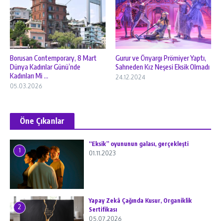
Borusan Contemporary, 8 Mart
Gurur ve Önyargı Prömiyer Yaptı,
Dünya Kadınlar Günü’nde
Sahneden Kız Neşesi Eksik Olmadı
Kadınları Mi ...
24.12.2024
05.03.2026
Öne Çıkanlar
“Eksik” oyununun galası, gerçekleşti
1
01.11.2023
Yapay Zekâ Çağında Kusur, Organiklik
2
Sertifikası
05.07.2026