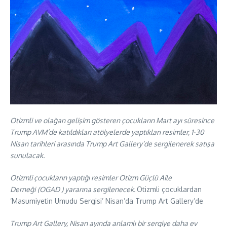
Otizmli ve olağan gelişim gösteren çocukların Mart ayı süresince
Trump AVM’de katıldıkları atölyelerde yaptıkları resimler, 1-30
Nisan tarihleri arasında Trump Art Gallery’de sergilenerek satışa
sunulacak.
Otizmli çocukların yaptığı resimler Otizm Güçlü Aile
Derneği
(OGAD ) yararına sergilenecek.
Otizmli çocuklardan
‘Masumiyetin Umudu Sergisi’ Nisan’da Trump Art Gallery’de
Trump Art Gallery, Nisan ayında anlamlı bir sergiye daha ev