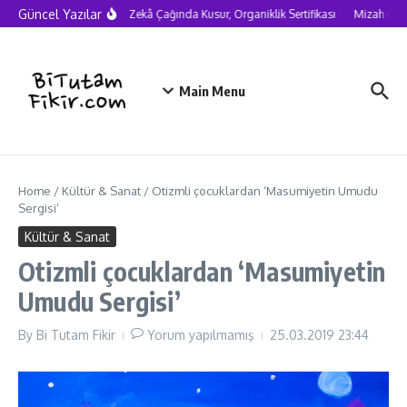
Skip to content
Güncel Yazılar
Yapay Zekâ Çağında Kusur, Organiklik Sertifikası
Mizah neden
Main Menu
Home
/
Kültür & Sanat
/
Otizmli çocuklardan ‘Masumiyetin Umudu
Sergisi’
Kültür & Sanat
Otizmli çocuklardan ‘Masumiyetin
Umudu Sergisi’
By
Bi Tutam Fikir
Yorum yapılmamış
25.03.2019
23:44