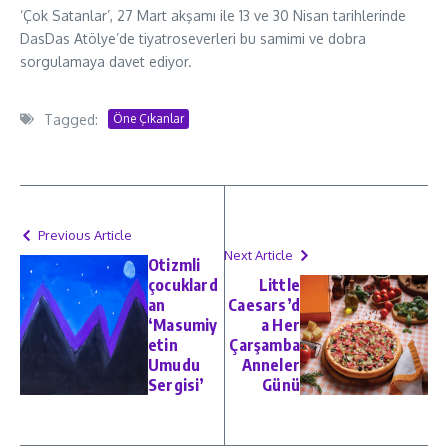
‘Çok Satanlar’, 27 Mart akşamı ile 13 ve 30 Nisan tarihlerinde
DasDas Atölye’de tiyatroseverleri bu samimi ve dobra
sorgulamaya davet ediyor.
Tagged:
Öne Çıkanlar
Previous Article
Next Article
Otizmli
çocuklard
Little
an
Caesars’d
‘Masumiy
a Her
etin
Çarşamba
Umudu
Anneler
Sergisi’
Günü