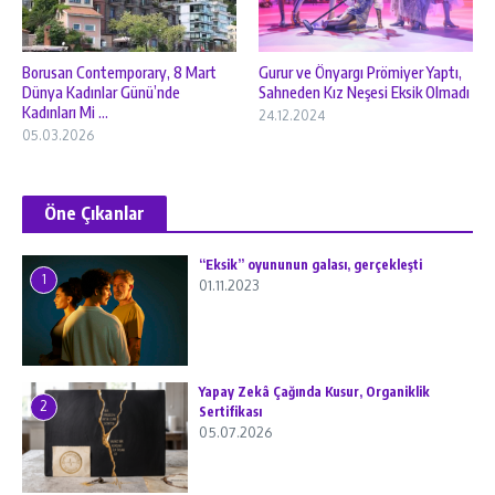
Borusan Contemporary, 8 Mart
Gurur ve Önyargı Prömiyer Yaptı,
Dünya Kadınlar Günü’nde
Sahneden Kız Neşesi Eksik Olmadı
Kadınları Mi ...
24.12.2024
05.03.2026
Öne Çıkanlar
“Eksik” oyununun galası, gerçekleşti
1
01.11.2023
Yapay Zekâ Çağında Kusur, Organiklik
2
Sertifikası
05.07.2026