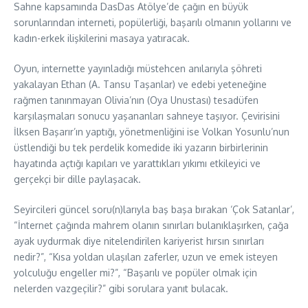
Sahne kapsamında DasDas Atölye’de çağın en büyük
sorunlarından interneti, popülerliği, başarılı olmanın yollarını ve
kadın-erkek ilişkilerini masaya yatıracak.
Oyun, internette yayınladığı müstehcen anılarıyla şöhreti
yakalayan Ethan (A. Tansu Taşanlar) ve edebi yeteneğine
rağmen tanınmayan Olivia’nın (Oya Unustası) tesadüfen
karşılaşmaları sonucu yaşananları sahneye taşıyor. Çevirisini
İlksen Başarır’ın yaptığı, yönetmenliğini ise Volkan Yosunlu’nun
üstlendiği bu tek perdelik komedide iki yazarın birbirlerinin
hayatında açtığı kapıları ve yarattıkları yıkımı etkileyici ve
gerçekçi bir dille paylaşacak.
Seyircileri güncel soru(n)larıyla baş başa bırakan ‘Çok Satanlar’,
“İnternet çağında mahrem olanın sınırları bulanıklaşırken, çağa
ayak uydurmak diye nitelendirilen kariyerist hırsın sınırları
nedir?”, “Kısa yoldan ulaşılan zaferler, uzun ve emek isteyen
yolculuğu engeller mi?”, “Başarılı ve popüler olmak için
nelerden vazgeçilir?” gibi sorulara yanıt bulacak.