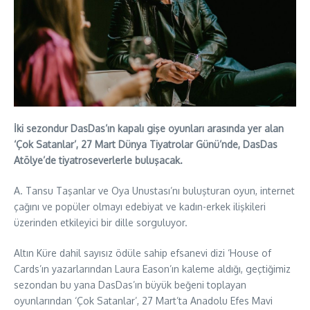
İki sezondur DasDas’ın kapalı gişe oyunları arasında yer alan
‘Çok Satanlar’, 27 Mart Dünya Tiyatrolar Günü’nde, DasDas
Atölye’de tiyatroseverlerle buluşacak.
A. Tansu Taşanlar ve Oya Unustası’nı buluşturan oyun, internet
çağını ve popüler olmayı edebiyat ve kadın-erkek ilişkileri
üzerinden etkileyici bir dille sorguluyor.
Altın Küre dahil sayısız ödüle sahip efsanevi dizi ‘House of
Cards’ın yazarlarından Laura Eason’ın kaleme aldığı, geçtiğimiz
sezondan bu yana DasDas’ın büyük beğeni toplayan
oyunlarından ‘Çok Satanlar’, 27 Mart’ta Anadolu Efes Mavi