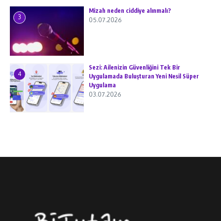
Mizah neden ciddiye alınmalı?
3
05.07.2026
Sezi: Ailenizin Güvenliğini Tek Bir
4
Uygulamada Buluşturan Yeni Nesil Süper
Uygulama
03.07.2026