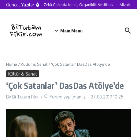
Skip to content
Güncel Yazılar
Yapay Zekâ Çağında Kusur, Organiklik Sertifikası
Mizah nede
Main Menu
Home
/
Kültür & Sanat
/
‘Çok Satanlar’ DasDas Atölye’de
Kültür & Sanat
‘Çok Satanlar’ DasDas Atölye’de
By
Bi Tutam Fikir
Yorum yapılmamış
27.03.2019
10:25