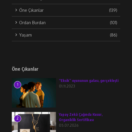
Öne Çıkanlar
(139)
Ordan Burdan
(101)
Yaşam
(86)
Öne Çıkanlar
“Eksik” oyununun galası, gerçekleşti
1
01.11.2023
Yapay Zekâ Çağında Kusur,
2
Organiklik Sertifikası
05.07.2026