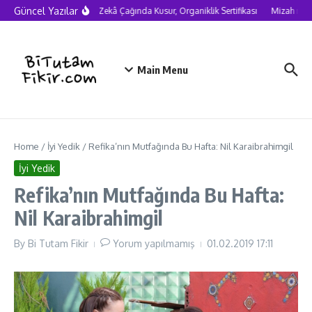
Skip to content
Güncel Yazılar
Yapay Zekâ Çağında Kusur, Organiklik Sertifikası
Mizah neden
Main Menu
Home
/
İyi Yedik
/
Refika’nın Mutfağında Bu Hafta: Nil Karaibrahimgil
İyi Yedik
Refika’nın Mutfağında Bu Hafta:
Nil Karaibrahimgil
By
Bi Tutam Fikir
Yorum yapılmamış
01.02.2019
17:11