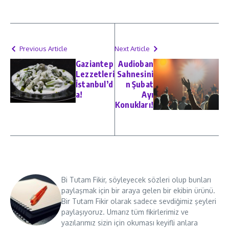
Previous Article
Next Article
Gaziantep
Audioban
Lezzetleri
Sahnesini
İstanbul’d
n Şubat
a!
Ayı
Konukları!
Bi Tutam Fikir, söyleyecek sözleri olup bunları
paylaşmak için bir araya gelen bir ekibin ürünü.
Bir Tutam Fikir olarak sadece sevdiğimiz şeyleri
paylaşıyoruz. Umarız tüm fikirlerimiz ve
yazılarımız sizin için okuması keyifli anlara