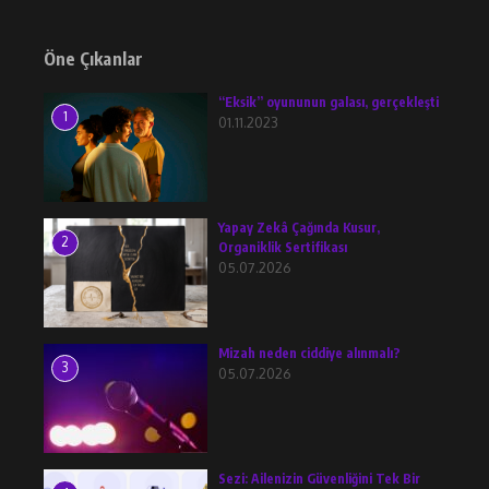
Öne Çıkanlar
“Eksik” oyununun galası, gerçekleşti
1
01.11.2023
Yapay Zekâ Çağında Kusur,
2
Organiklik Sertifikası
05.07.2026
Mizah neden ciddiye alınmalı?
3
05.07.2026
Sezi: Ailenizin Güvenliğini Tek Bir