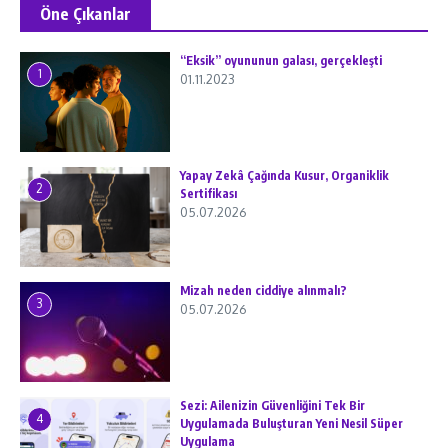
Öne Çıkanlar
“Eksik” oyununun galası, gerçekleşti
1
01.11.2023
Yapay Zekâ Çağında Kusur, Organiklik
2
Sertifikası
05.07.2026
Mizah neden ciddiye alınmalı?
3
05.07.2026
Sezi: Ailenizin Güvenliğini Tek Bir
4
Uygulamada Buluşturan Yeni Nesil Süper
Uygulama