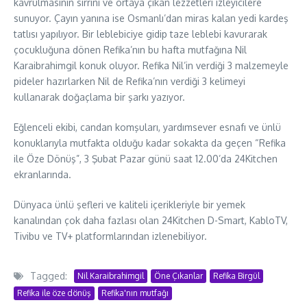
kavrulmasının sırrını ve ortaya çıkan lezzetleri izleyicilere
sunuyor. Çayın yanına ise Osmanlı’dan miras kalan yedi kardeş
tatlısı yapılıyor. Bir leblebiciye gidip taze leblebi kavurarak
çocukluğuna dönen Refika’nın bu hafta mutfağına Nil
Karaibrahimgil konuk oluyor. Refika Nil’in verdiği 3 malzemeyle
pideler hazırlarken Nil de Refika’nın verdiği 3 kelimeyi
kullanarak doğaçlama bir şarkı yazıyor.
Eğlenceli ekibi, candan komşuları, yardımsever esnafı ve ünlü
konuklarıyla mutfakta olduğu kadar sokakta da geçen “Refika
ile Öze Dönüş”, 3 Şubat Pazar günü saat 12.00’da 24Kitchen
ekranlarında.
Dünyaca ünlü şefleri ve kaliteli içerikleriyle bir yemek
kanalından çok daha fazlası olan 24Kitchen D-Smart, KabloTV,
Tivibu ve TV+ platformlarından izlenebiliyor.
Tagged:
Nil Karaibrahimgil
Öne Çıkanlar
Refika Birgül
Refika ile öze dönüş
Refika'nın mutfağı