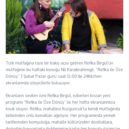
Türk mutfağına taze bir bakış açısı getiren Refika Birgül’ün
mutfağının bu haftaki konuğu Nil Karaibrahimgil. “Refika ile Öze
Dönüş” 3 Şubat Pazar günü saat 12.00’de 24Kitchen
ekranlarında izleyicilerle buluşuyor.
Ekranların sevilen ismi Refika Birgül, ezberleri bozan yeni
programı “Refika ile Öze Dönüş” ile her hafta ekranlarımıza
kouk oluyor. Refika, mahallesi Kuzguncuk’ta kendi mutfağında
birbirinden ünlü konukları ağırlıyor. Her programında yemek
tariflerinden komşuluğa, mahalle kültüründen dostluklara,
doğadan hayvanlarla ilişkilerimize kadar her konuda özümüze