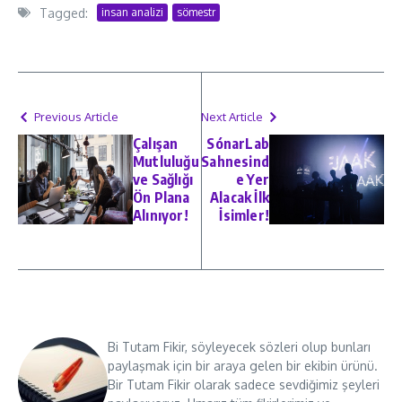
Tagged:
insan analizi
sömestr
Previous Article
Next Article
Çalışan
SónarLab
Mutluluğu
Sahnesind
ve Sağlığı
e Yer
Ön Plana
Alacak İlk
Alınıyor!
İsimler!
Bi Tutam Fikir, söyleyecek sözleri olup bunları
paylaşmak için bir araya gelen bir ekibin ürünü.
Bir Tutam Fikir olarak sadece sevdiğimiz şeyleri