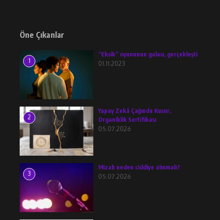
Öne Çıkanlar
“Eksik” oyununun galası, gerçekleşti
1
01.11.2023
Yapay Zekâ Çağında Kusur,
2
Organiklik Sertifikası
05.07.2026
Mizah neden ciddiye alınmalı?
3
05.07.2026