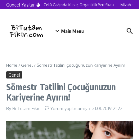
Skip to content
Güncel Yazılar
Yapay Zekâ Çağında Kusur, Organiklik Sertifikası
Mizah neden
Main Menu
Home
/
Genel
/
Sömestr Tatilini Çocuğunuzun Kariyerine Ayırın!
Genel
Sömestr Tatilini Çocuğunuzun
Kariyerine Ayırın!
By
Bi Tutam Fikir
Yorum yapılmamış
21.01.2019
21:22