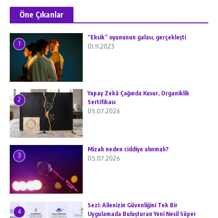
Öne Çıkanlar
“Eksik” oyununun galası, gerçekleşti
1
01.11.2023
Yapay Zekâ Çağında Kusur, Organiklik
2
Sertifikası
05.07.2026
Mizah neden ciddiye alınmalı?
3
05.07.2026
Sezi: Ailenizin Güvenliğini Tek Bir
4
Uygulamada Buluşturan Yeni Nesil Süper