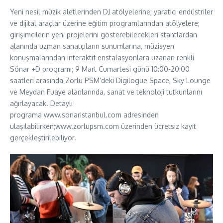
Yeni nesil müzik aletlerinden DJ atölyelerine; yaratıcı endüstriler
ve dijital araçlar üzerine eğitim programlarından atölyelere;
girişimcilerin yeni projelerini gösterebilecekleri stantlardan
alanında uzman sanatçıların sunumlarına, müzisyen
konuşmalarından interaktif enstalasyonlara uzanan renkli
Sónar +D programı; 9 Mart Cumartesi günü 10:00-20:00
saatleri arasında Zorlu PSM’deki Digilogue Space, Sky Lounge
ve Meydan Fuaye alanlarında, sanat ve teknoloji tutkunlarını
ağırlayacak. Detaylı
programa www.sonaristanbul.com adresinden
ulaşılabilirken;www.zorlupsm.com üzerinden ücretsiz kayıt
gerçekleştirilebiliyor.