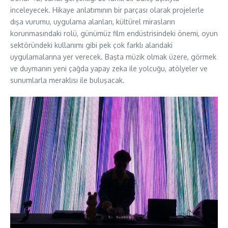
inceleyecek. Hikaye anlatımının bir parçası olarak projelerle
dışa vurumu, uygulama alanları, kültürel mirasların
korunmasındaki rolü, günümüz film endüstrisindeki önemi, oyun
sektöründeki kullanımı gibi pek çok farklı alandaki
uygulamalarına yer verecek. Başta müzik olmak üzere, görmek
ve duymanın yeni çağda yapay zeka ile yolcuğu, atölyeler ve
sunumlarla meraklısı ile buluşacak.