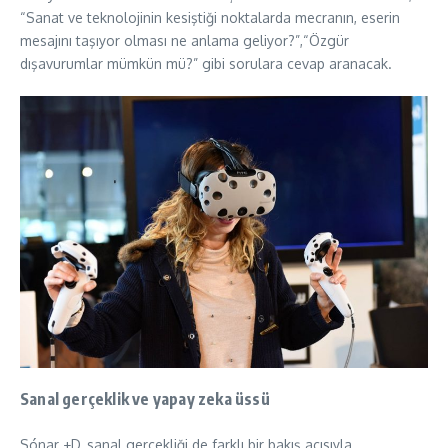
“Sanat ve teknolojinin kesiştiği noktalarda mecranın, eserin
mesajını taşıyor olması ne anlama geliyor?”,“Özgür
dışavurumlar mümkün mü?” gibi sorulara cevap aranacak.
Sanal gerçeklik ve yapay zeka üssü
Sónar +D, sanal gerçekliği de farklı bir bakış açısıyla