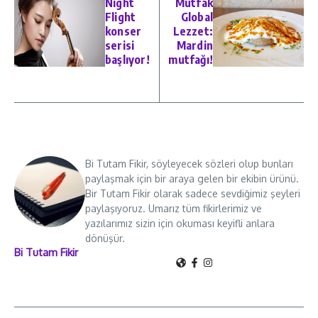
Night
Mutfak
Flight
Global
konser
Lezzet:
serisi
Mardin
başlıyor!
mutfağı!
Bi Tutam Fikir, söyleyecek sözleri olup bunları
paylaşmak için bir araya gelen bir ekibin ürünü.
Bir Tutam Fikir olarak sadece sevdiğimiz şeyleri
paylaşıyoruz. Umarız tüm fikirlerimiz ve
yazılarımız sizin için okuması keyifli anlara
dönüşür.
Bi Tutam Fikir