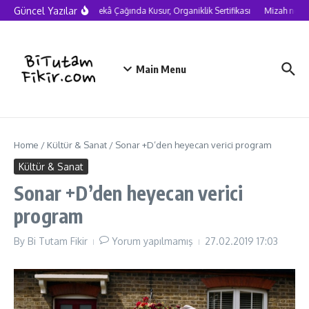
Skip to content
Güncel Yazılar
Yapay Zekâ Çağında Kusur, Organiklik Sertifikası
Mizah neden c
Main Menu
Home
/
Kültür & Sanat
/
Sonar +D’den heyecan verici program
Kültür & Sanat
Sonar +D’den heyecan verici
program
By
Bi Tutam Fikir
Yorum yapılmamış
27.02.2019
17:03