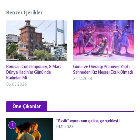
Benzer İçerikler
Borusan Contemporary, 8 Mart
Gurur ve Önyargı Prömiyer Yaptı,
Dünya Kadınlar Günü’nde
Sahneden Kız Neşesi Eksik Olmadı
Kadınları Mi ...
24.12.2024
05.03.2026
Öne Çıkanlar
“Eksik” oyununun galası, gerçekleşti
1
01.11.2023