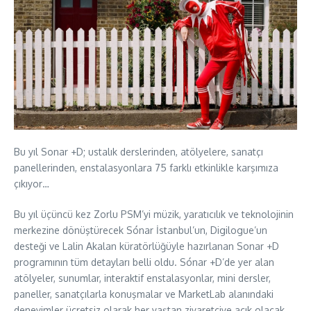
Bu yıl Sonar +D; ustalık derslerinden, atölyelere, sanatçı
panellerinden, enstalasyonlara 75 farklı etkinlikle karşımıza
çıkıyor…
Bu yıl üçüncü kez Zorlu PSM’yi müzik, yaratıcılık ve teknolojinin
merkezine dönüştürecek Sónar İstanbul’un, Digilogue’un
desteği ve Lalin Akalan küratörlüğüyle hazırlanan Sonar +D
programının tüm detayları belli oldu. Sónar +D’de yer alan
atölyeler, sunumlar, interaktif enstalasyonlar, mini dersler,
paneller, sanatçılarla konuşmalar ve MarketLab alanındaki
deneyimler ücretsiz olarak her yaştan ziyaretçiye açık olacak.