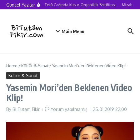
Skip to content
Güncel Yazılar
Yapay Zekâ Çağında Kusur, Organiklik Sertifikası
Mizah neden
Main Menu
Home
/
Kültür & Sanat
/
Yasemin Mori’den Beklenen Video Klip!
Kültür & Sanat
Yasemin Mori’den Beklenen Video
Klip!
By
Bi Tutam Fikir
Yorum yapılmamış
25.01.2019
22:00