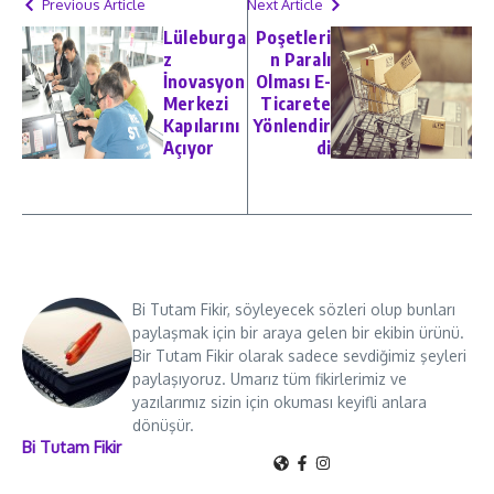
Previous Article
Next Article
Lüleburga
Poşetleri
z
n Paralı
İnovasyon
Olması E-
Merkezi
Ticarete
Kapılarını
Yönlendir
Açıyor
di
Bi Tutam Fikir, söyleyecek sözleri olup bunları
paylaşmak için bir araya gelen bir ekibin ürünü.
Bir Tutam Fikir olarak sadece sevdiğimiz şeyleri
paylaşıyoruz. Umarız tüm fikirlerimiz ve
yazılarımız sizin için okuması keyifli anlara
dönüşür.
Bi Tutam Fikir