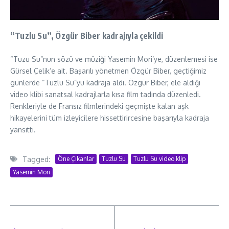
“Tuzlu Su”, Özgür Biber kadrajıyla çekildi
“Tuzu Su”nun sözü ve müziği Yasemin Mori’ye, düzenlemesi ise
Gürsel Çelik’e ait. Başarılı yönetmen Özgür Biber, geçtiğimiz
günlerde “Tuzlu Su”yu kadraja aldı. Özgür Biber, ele aldığı
video klibi sanatsal kadrajlarla kısa film tadında düzenledi.
Renkleriyle de Fransız filmlerindeki geçmişte kalan aşk
hikayelerini tüm izleyicilere hissettirircesine başarıyla kadraja
yansıttı.
Tagged:
Öne Çıkanlar
Tuzlu Su
Tuzlu Su video klip
Yasemin Mori