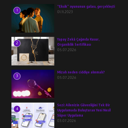
“Eksik” oyununun galası, gerçekleşti
1
01.11.2023
Yapay Zekâ Çağında Kusur,
2
Organiklik Sertifikası
05.07.2026
Mizah neden ciddiye alınmalı?
3
05.07.2026
Sezi: Ailenizin Güvenliğini Tek Bir
4
Uygulamada Buluşturan Yeni Nesil
Süper Uygulama
03.07.2026