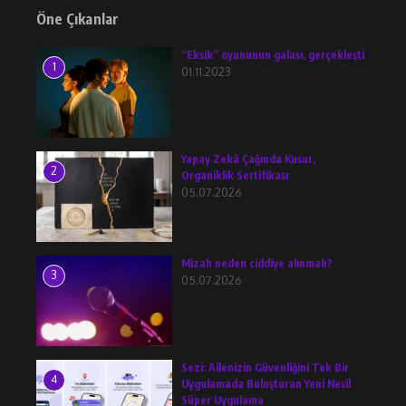
Öne Çıkanlar
“Eksik” oyununun galası, gerçekleşti
1
01.11.2023
Yapay Zekâ Çağında Kusur,
2
Organiklik Sertifikası
05.07.2026
Mizah neden ciddiye alınmalı?
3
05.07.2026
Sezi: Ailenizin Güvenliğini Tek Bir
4
Uygulamada Buluşturan Yeni Nesil
Süper Uygulama