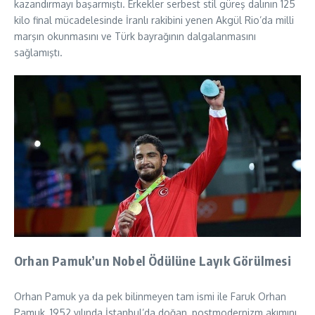
kazandırmayı başarmıştı. Erkekler serbest stil güreş dalının 125
kilo final mücadelesinde İranlı rakibini yenen Akgül Rio’da milli
marşın okunmasını ve Türk bayrağının dalgalanmasını
sağlamıştı.
Orhan Pamuk’un Nobel Ödülüne Layık Görülmesi
Orhan Pamuk ya da pek bilinmeyen tam ismi ile Faruk Orhan
Pamuk, 1952 yılında İstanbul’da doğan, postmodernizm akımını