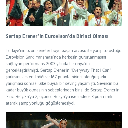
Sertap Erener’in Eurovison’da Birinci Olması
Türkiye’nin uzun seneler boyu başarı arzusu ile yanıp tutuştuğu
Eurovision Şarkı Yarışması’nda herkesin gururlanmasını
sağlayan performans 2003 yılında Letonya’da
gerçekleştirilmişti. Sertap Erener’in “Everyway That I Can”
şarkısını seslendirdiği ve 167 puanla birinci olduğu şarkı
yarışması sonrası ülke büyük bir sevinç yaşamıştı. Sevincin bu
kadar büyük olmasının sebeplerinden birisi de Sertap Erener’in
ikinci Belçika’ya 2, üçüncü Rusya’ya ise sadece 3 puan fark
atarak şampiyonluğu göğüslemesiydi.