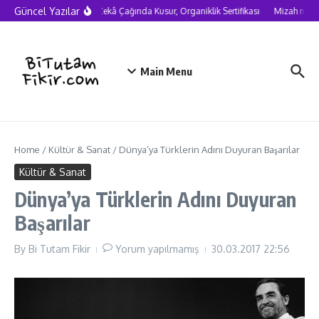
Skip to content
Güncel Yazılar
Yapay Zekâ Çağında Kusur, Organiklik Sertifikası
Mizah neden c
Main Menu
Home
/
Kültür & Sanat
/
Dünya’ya Türklerin Adını Duyuran Başarılar
Kültür & Sanat
Dünya’ya Türklerin Adını Duyuran
Başarılar
By
Bi Tutam Fikir
Yorum yapılmamış
30.03.2017
22:56