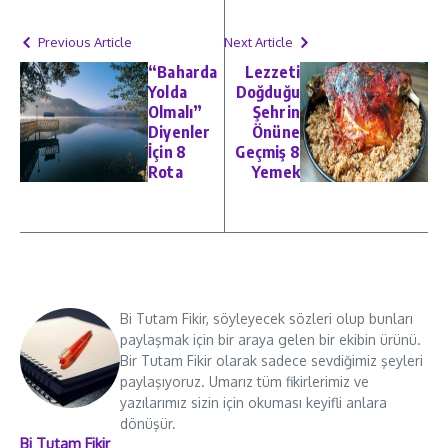
Previous Article
Next Article
“Baharda
Lezzeti
Yolda
Doğduğu
Olmalı”
Şehrin
Diyenler
Önüne
İçin 8
Geçmiş 8
Rota
Yemek
Bi Tutam Fikir, söyleyecek sözleri olup bunları
paylaşmak için bir araya gelen bir ekibin ürünü.
Bir Tutam Fikir olarak sadece sevdiğimiz şeyleri
paylaşıyoruz. Umarız tüm fikirlerimiz ve
yazılarımız sizin için okuması keyifli anlara
dönüşür.
Bi Tutam Fikir