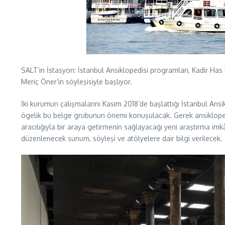
SALT’ın İstasyon: İstanbul Ansiklopedisi programları, Kadir Has
Meriç Öner’in söyleşisiyle başlıyor.
İki kurumun çalışmalarını Kasım 2018’de başlattığı İstanbul Ansikl
ögelik bu belge grubunun önemi konuşulacak. Gerek ansiklopedini
aracılığıyla bir araya getirmenin sağlayacağı yeni araştırma imk
düzenlenecek sunum, söyleşi ve atölyelere dair bilgi verilecek.