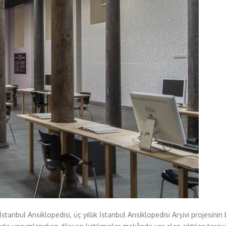
nbul Ansiklopedisi, üç yıllık İstanbul Ansiklopedisi Arşivi projesinin 