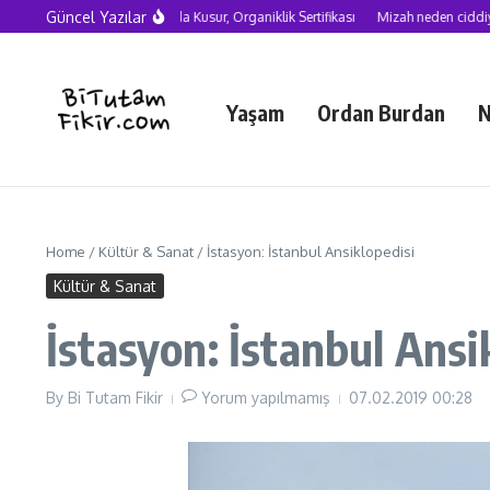
Skip to content
Güncel Yazılar
Yapay Zekâ Çağında Kusur, Organiklik Sertifikası
Mizah neden ciddiye alınma
Yaşam
Ordan Burdan
N
Home
/
Kültür & Sanat
/
İstasyon: İstanbul Ansiklopedisi
Kültür & Sanat
İstasyon: İstanbul Ansi
By
Bi Tutam Fikir
Yorum yapılmamış
07.02.2019
00:28