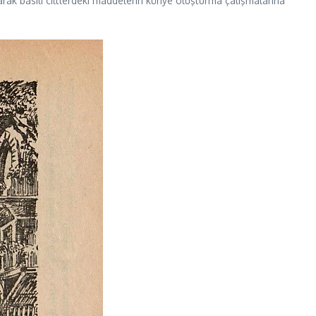
yarak basılı ciltlerdeki maddelerin künye oluşturma çalışmalarına