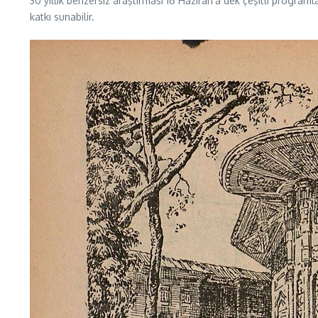
30 yıllık benzersiz araştırması 16 Haziran’a dek çeşitli program
katkı sunabilir.