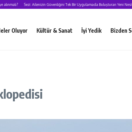
lı?
Sezi: Ailenizin Güvenliğini Tek Bir Uygulamada Buluşturan Yeni Nesil Süpe
eler Oluyor
Kültür & Sanat
İyi Yedik
Bizden S
klopedisi