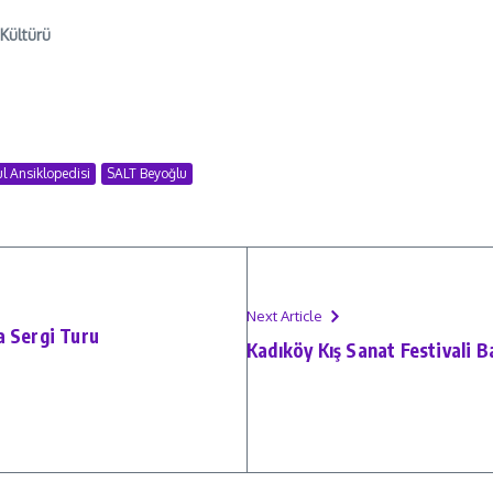
 Kültürü
ul Ansiklopedisi
SALT Beyoğlu
Next Article
a Sergi Turu
Kadıköy Kış Sanat Festivali Ba