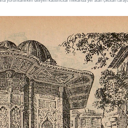
larla yorumlanırken dileyen katılımcılar mekânda yer alan çıktıları tara