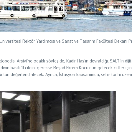
 Üniversitesi Rektör Yardımcısı ve Sanat ve Tasarım Fakültesi Dekanı 
opedisi Arşivi’ne odaklı söyleşide, Kadir Has’ın devraldığı, SALT’ın diji
n basılı 11 cildini gerekse Reşad Ekrem Koçu’nun gelecek ciltler için 
ânları değerlendirilecek. Ayrıca, İstasyon kapsamında, şehir tarihi üze