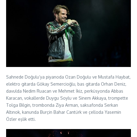
Sahnede Doğulu’ya piyanoda Ozan Doğulu ve Mustafa Haybat,
elektro gitarda Gökay Semercioğlu, bas gitarda Orhan Deniz,
davulda Nedim Ruacan ve Mehmet İkiz, perküsyonda Abbas
Karacan, vokallerde Duygu Soylu ve Sinem Akkaya, trompette
Tolga Bilgin, trombonda Ziya Arman, saksafonda Serkan
Altınok, kanunda Burçin Bahar Cantürk ve çelloda Yasemin
Özler eşlik etti.