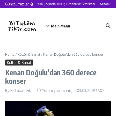
Skip to content
Güncel Yazılar
Yapay Zekâ Çağında Kusur, Organiklik Sertifikası
Mizah neden 
Main Menu
Home
/
Kültür & Sanat
/
Kenan Doğulu’dan 360 derece konser
Kültür & Sanat
Kenan Doğulu’dan 360 derece
konser
By
Bi Tutam Fikir
Yorum yapılmamış
03.03.2019
17:02