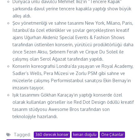
Dünyaca ünlü davulcu Mehmet İkiz’in “Tencere Kapak”
şarkısında davul yerine tencere kapakla yaptığı show büyük
alkış aldı.
Şov yönetmenliği ve sahne tasarımı New York, Milano, Paris,
İstanbul’da özel etkinlikler ve şovlar gerçekleştiren kreatif
ajans Uğurhan Akdeniz Special Events & Fashion Shows
tarafından üstlenilen konserin, yürütücü prodüktörlüğü daha
önce Sezen Aksu, Şebnem Ferah ve Cirque Du Soleil ile
çalışmış olan Serol Ağazat tarafından yapıldı.
Konserin koreografisi Londra’da yaşayan ve Royal Academy,
Sadler’s Wells, Pera Müzesi ve Zorlu PSM gibi sahne ve
müzelerle çalışmış Performistanbul sanatçısı Ekin Bernay’ın
imzasını taşıyor.
Işık tasarımını Gökhan Karaçay’ın yaptığı konserde özel
olarak kullanılan görseller ise Red Dot Design ödüllü kreatif
tasarım stüdyosu Awesome Bros tarafından son
teknolojiyle hazırlandı.
Tagged:
360 derecek konser
kenan doğulu
Öne Çıkanlar