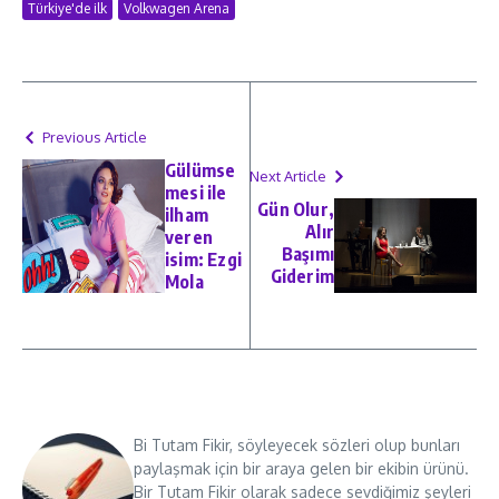
Türkiye'de ilk
Volkwagen Arena
Previous Article
Gülümse
Next Article
mesi ile
Gün Olur,
ilham
Alır
veren
Başımı
isim: Ezgi
Giderim
Mola
Bi Tutam Fikir, söyleyecek sözleri olup bunları
paylaşmak için bir araya gelen bir ekibin ürünü.
Bir Tutam Fikir olarak sadece sevdiğimiz şeyleri