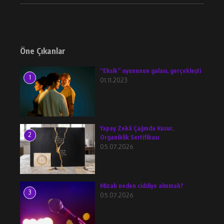
Öne Çıkanlar
“Eksik” oyununun galası, gerçekleşti
1
01.11.2023
Yapay Zekâ Çağında Kusur,
2
Organiklik Sertifikası
05.07.2026
Mizah neden ciddiye alınmalı?
3
05.07.2026