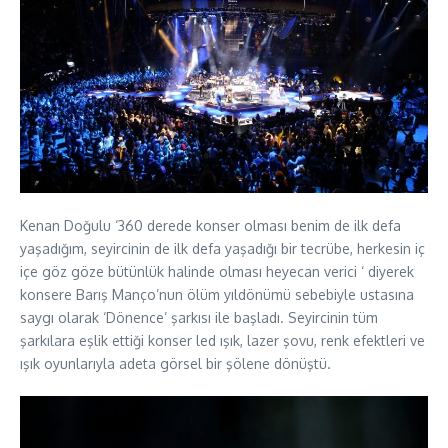
Kenan Doğulu ‘360 derede konser olması benim de ilk defa
yaşadığım, seyircinin de ilk defa yaşadığı bir tecrübe, herkesin iç
içe göz göze bütünlük halinde olması heyecan verici ‘ diyerek
konsere Barış Manço’nun ölüm yıldönümü sebebiyle ustasına
saygı olarak ‘Dönence’ şarkısı ile başladı. Seyircinin tüm
şarkılara eşlik ettiği konser led ışık, lazer şovu, renk efektleri ve
ışık oyunlarıyla adeta görsel bir şölene dönüştü.