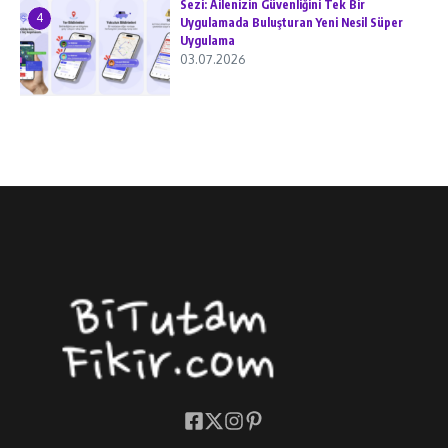
Sezi: Ailenizin Güvenliğini Tek Bir
4
Uygulamada Buluşturan Yeni Nesil Süper
Uygulama
03.07.2026