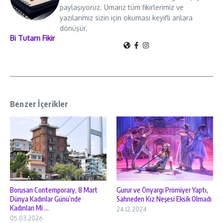
paylaşıyoruz. Umarız tüm fikirlerimiz ve
yazılarımız sizin için okuması keyifli anlara
dönüşür.
Bi Tutam Fikir
Benzer İçerikler
Borusan Contemporary, 8 Mart
Gurur ve Önyargı Prömiyer Yaptı,
Dünya Kadınlar Günü’nde
Sahneden Kız Neşesi Eksik Olmadı
Kadınları Mi ...
24.12.2024
05.03.2026