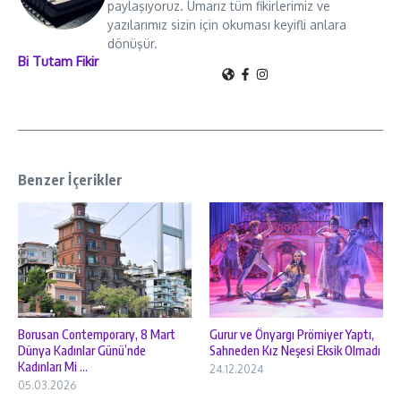
paylaşıyoruz. Umarız tüm fikirlerimiz ve
yazılarımız sizin için okuması keyifli anlara
dönüşür.
Bi Tutam Fikir
Benzer İçerikler
Borusan Contemporary, 8 Mart
Gurur ve Önyargı Prömiyer Yaptı,
Dünya Kadınlar Günü’nde
Sahneden Kız Neşesi Eksik Olmadı
Kadınları Mi ...
24.12.2024
05.03.2026