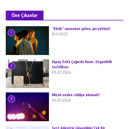
Öne Çıkanlar
“Eksik” oyununun galası, gerçekleşti
1
01.11.2023
Yapay Zekâ Çağında Kusur, Organiklik
2
Sertifikası
05.07.2026
Mizah neden ciddiye alınmalı?
3
05.07.2026
Sezi: Ailenizin Güvenliğini Tek Bir