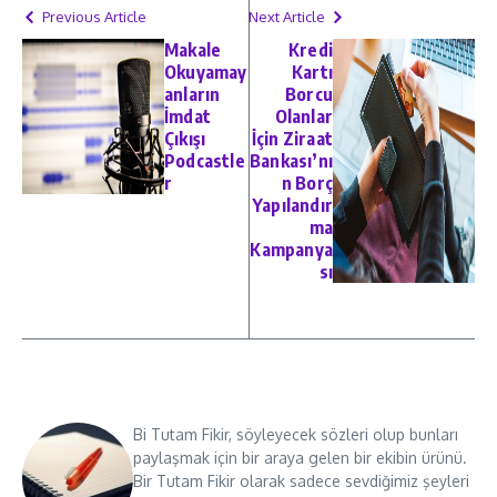
Previous Article
Next Article
Makale
Kredi
Okuyamay
Kartı
anların
Borcu
İmdat
Olanlar
Çıkışı
İçin Ziraat
Podcastle
Bankası’nı
r
n Borç
Yapılandır
ma
Kampanya
sı
Bi Tutam Fikir, söyleyecek sözleri olup bunları
paylaşmak için bir araya gelen bir ekibin ürünü.
Bir Tutam Fikir olarak sadece sevdiğimiz şeyleri