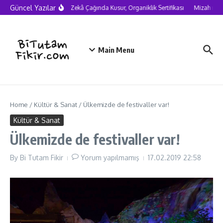
Skip to content
Güncel Yazılar
Yapay Zekâ Çağında Kusur, Organiklik Sertifikası
Mizah neden
Main Menu
Home
/
Kültür & Sanat
/
Ülkemizde de festivaller var!
Kültür & Sanat
Ülkemizde de festivaller var!
By
Bi Tutam Fikir
Yorum yapılmamış
17.02.2019
22:58