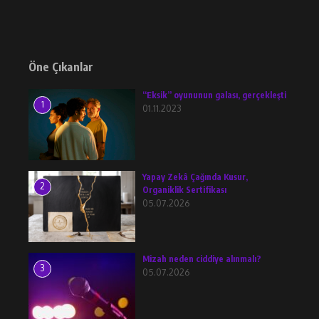
Öne Çıkanlar
“Eksik” oyununun galası, gerçekleşti
1
01.11.2023
Yapay Zekâ Çağında Kusur,
2
Organiklik Sertifikası
05.07.2026
Mizah neden ciddiye alınmalı?
3
05.07.2026