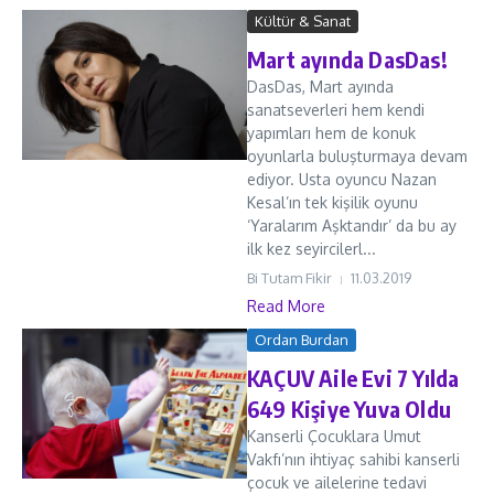
Kültür & Sanat
Mart ayında DasDas!
DasDas, Mart ayında
sanatseverleri hem kendi
yapımları hem de konuk
oyunlarla buluşturmaya devam
ediyor. Usta oyuncu Nazan
Kesal’ın tek kişilik oyunu
‘Yaralarım Aşktandır’ da bu ay
ilk kez seyircilerl...
Bi Tutam Fikir
11.03.2019
Read More
Ordan Burdan
KAÇUV Aile Evi 7 Yılda
649 Kişiye Yuva Oldu
Kanserli Çocuklara Umut
Vakfı’nın ihtiyaç sahibi kanserli
çocuk ve ailelerine tedavi