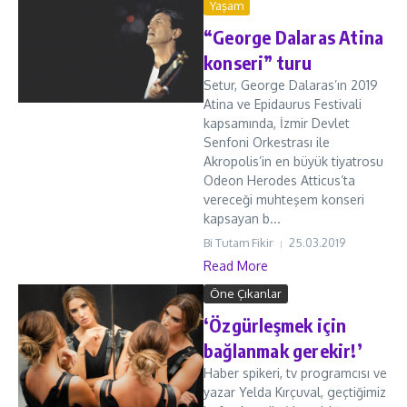
Yaşam
“George Dalaras Atina
konseri” turu
Setur, George Dalaras’ın 2019
Atina ve Epidaurus Festivali
kapsamında, İzmir Devlet
Senfoni Orkestrası ile
Akropolis’in en büyük tiyatrosu
Odeon Herodes Atticus’ta
vereceği muhteşem konseri
kapsayan b...
Bi Tutam Fikir
25.03.2019
Read More
Öne Çıkanlar
‘Özgürleşmek için
bağlanmak gerekir!’
Haber spikeri, tv programcısı ve
yazar Yelda Kırçuval, geçtiğimiz