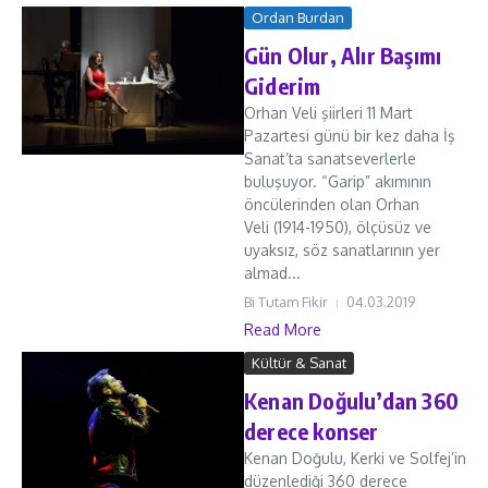
Ordan Burdan
Gün Olur, Alır Başımı
Giderim
Orhan Veli şiirleri 11 Mart
Pazartesi günü bir kez daha İş
Sanat’ta sanatseverlerle
buluşuyor. “Garip” akımının
öncülerinden olan Orhan
Veli (1914-1950), ölçüsüz ve
uyaksız, söz sanatlarının yer
almad...
Bi Tutam Fikir
04.03.2019
Read More
Kültür & Sanat
Kenan Doğulu’dan 360
derece konser
Kenan Doğulu, Kerki ve Solfej’in
düzenlediği 360 derece