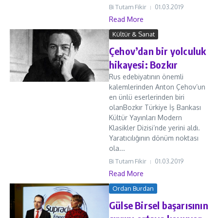
Bi Tutam Fikir
01.03.2019
Read More
Kültür & Sanat
Çehov’dan bir yolculuk
hikayesi: Bozkır
Rus edebiyatının önemli
kalemlerinden Anton Çehov’un
en ünlü eserlerinden biri
olanBozkır Türkiye İş Bankası
Kültür Yayınları Modern
Klasikler Dizisi’nde yerini aldı.
Yaratıcılığının dönüm noktası
ola...
Bi Tutam Fikir
01.03.2019
Read More
Ordan Burdan
Gülse Birsel başarısının