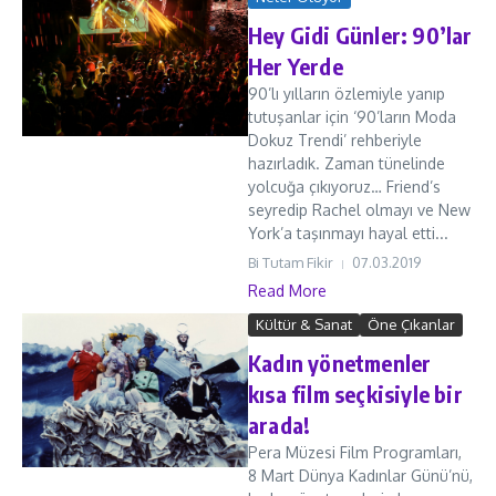
Hey Gidi Günler: 90’lar
Her Yerde
90’lı yılların özlemiyle yanıp
tutuşanlar için ‘90’ların Moda
Dokuz Trendi’ rehberiyle
hazırladık. Zaman tünelinde
yolcuğa çıkıyoruz… Friend’s
seyredip Rachel olmayı ve New
York’a taşınmayı hayal etti...
Bi Tutam Fikir
07.03.2019
Read More
Kültür & Sanat
Öne Çıkanlar
Kadın yönetmenler
kısa film seçkisiyle bir
arada!
Pera Müzesi Film Programları,
8 Mart Dünya Kadınlar Günü’nü,