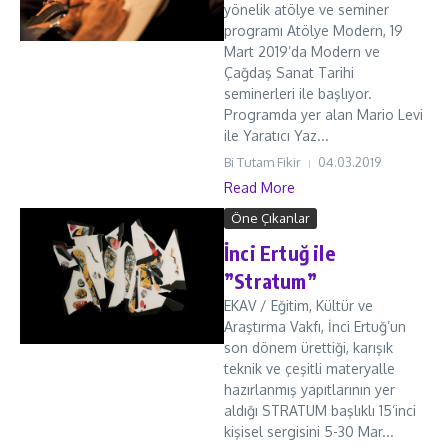
yönelik atölye ve seminer
programı Atölye Modern, 19
Mart 2019’da Modern ve
Çağdaş Sanat Tarihi
seminerleri ile başlıyor.
Programda yer alan Mario Levi
ile Yaratıcı Yaz...
Bi Tutam Fikir
04.03.2019
Read More
Öne Çıkanlar
İnci Ertuğ ile
”Stratum”
EKAV / Eğitim, Kültür ve
Araştırma Vakfı, İnci Ertuğ’un
son dönem ürettiği, karışık
teknik ve çeşitli materyalle
hazırlanmış yapıtlarının yer
aldığı STRATUM başlıklı 15’inci
kişisel sergisini 5-30 Mar...