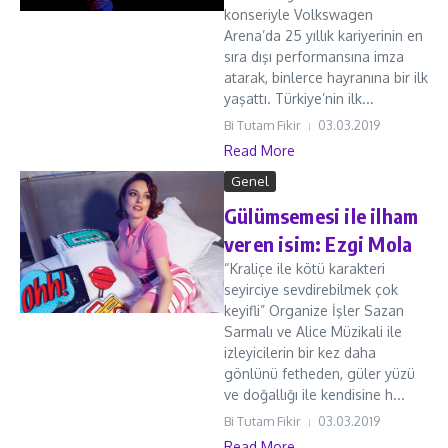
konseriyle Volkswagen
Arena’da 25 yıllık kariyerinin en
sıra dışı performansına imza
atarak, binlerce hayranına bir ilk
yaşattı. Türkiye’nin ilk...
Bi Tutam Fikir
03.03.2019
Read More
Genel
Gülümsemesi ile ilham
veren isim: Ezgi Mola
“Kraliçe ile kötü karakteri
seyirciye sevdirebilmek çok
keyifli” Organize İşler Sazan
Sarmalı ve Alice Müzikali ile
izleyicilerin bir kez daha
gönlünü fetheden, güler yüzü
ve doğallığı ile kendisine h...
Bi Tutam Fikir
03.03.2019
Read More