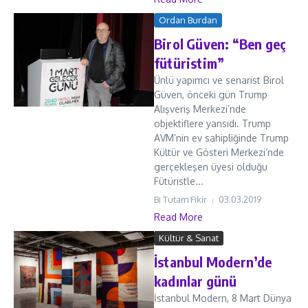
Ordan Burdan
Birol Güven: “Ben geç
fütüristim”
Ünlü yapımcı ve senarist Birol
Güven, önceki gün Trump
Alışveriş Merkezi’nde
objektiflere yansıdı. Trump
AVM’nin ev sahipliğinde Trump
Kültür ve Gösteri Merkezi’nde
gerçekleşen üyesi olduğu
Fütüristle...
Bi Tutam Fikir
03.03.2019
Read More
Kültür & Sanat
İstanbul Modern’de
kadınlar günü
İstanbul Modern, 8 Mart Dünya