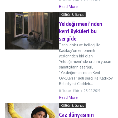
Read More
Kültür & Sanat
Yeldeğirmeni’nden
kent öyküleri bu
sergide
Tarihi doku ve belleği ile
Kadıköy’ün en önemli
yerlerinden biri olan
Yeldeğirmeni’nde üretim yapan
sanatçıların eserleri,
“Yeldeğirmeni’nden Kent
Öyküleri II” adlı sergi ile Kadıköy
Belediyesi Caddeb...
Bi Tutam Fikir
28.02.2019
Read More
Kültür & Sanat
Caz dünyasının