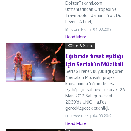
DoktorTakvimi.com
uzmanlarından Ortopedi ve
Travmatoloji Uzmanı Prof. Dr.
Levent Altınel, ...
Bi Tutam Fikir
04.03.2019
Read More
Kültür & Sanat
Eğitimde fırsat eşitliği
için Sertab’ın Müzikali
Sertab Erener, büyük ilgi gören
“Sertab’ın Müzikali” projesi
kapsamında ‘eğitimde fırsat
eşitliği’ için sahneye çıkacak. 26
Mart 2019 Salı günü saat
20:30’da UNIQ Hall’da
gerçekleşecek etkinliği...
Bi Tutam Fikir
04.03.2019
Read More