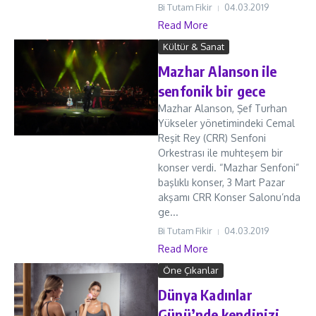
Bi Tutam Fikir
04.03.2019
Read More
Kültür & Sanat
Mazhar Alanson ile
senfonik bir gece
Mazhar Alanson, Şef Turhan
Yükseler yönetimindeki Cemal
Reşit Rey (CRR) Senfoni
Orkestrası ile muhteşem bir
konser verdi. “Mazhar Senfoni”
başlıklı konser, 3 Mart Pazar
akşamı CRR Konser Salonu’nda
ge...
Bi Tutam Fikir
04.03.2019
Read More
Öne Çıkanlar
Dünya Kadınlar
Günü’nde kendinizi