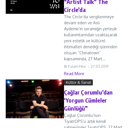
“Artist Talk” The
Circle’da
The Circle’da sergilenmeye
devam eden ve Aslı
Aydemir’in seramiğin yerleşik
kullanımlarından uzaklaşarak
yeni estetik ve kültürel
ihtimalleri denediği işlerinden
oluşan “Chinatown”
kapsamında, 27 Mart...
Bi Tutam Fikir
27.03.2019
Read More
Kültür & Sanat
Çağlar Çorumlu’dan
‘Yorgun Cümleler
Günlüğü”
Çağlar Çorumlu’nun
TiyatrOPS’u artık kendi
sahnesinde! TiyatrOPS, 27 Mart