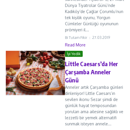
Dünya Tiyatrolar Günü’nde
Kadıköy’de Çağlar Çorumlu’nun
tek kişilik oyunu, Yorgun
Cümleler Günlüğü oyununun
prömiyeri il...
Bi Tutam Fikir
27.03.2019
Read More
İyi Yedik
Little Caesars’da Her
Çarşamba Anneler
Günü
Anneler artık Çarşamba günleri
dinleniyor! Little Caesars’ın
sevilen ikonu Sezar şimdi de
günlük hayat temposundan
yorulan ama ailesine sağlıklı ve
lezzetli bir yemek alternatifi
sunmak isteyen annele...