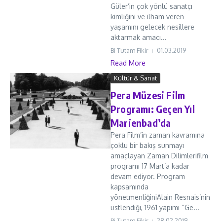
Güler’in çok yönlü sanatçı
kimliğini ve ilham veren
yaşamını gelecek nesillere
aktarmak amacı...
Bi Tutam Fikir
01.03.2019
Read More
Kültür & Sanat
Pera Müzesi Film
Programı: Geçen Yıl
Marienbad’da
Pera Film’in zaman kavramına
çoklu bir bakış sunmayı
amaçlayan Zaman Dilimlerifilm
programı 17 Mart’a kadar
devam ediyor. Program
kapsamında
yönetmenliğiniAlain Resnais’nin
üstlendiği, 1961 yapımı “Ge...
Bi Tutam Fikir
28.02.2019