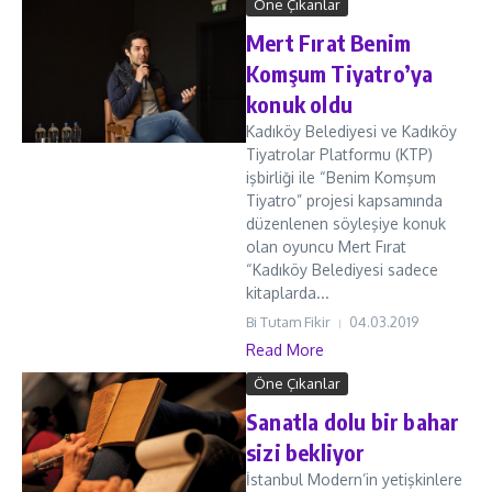
Öne Çıkanlar
Mert Fırat Benim
Komşum Tiyatro’ya
konuk oldu
Kadıköy Belediyesi ve Kadıköy
Tiyatrolar Platformu (KTP)
işbirliği ile “Benim Komşum
Tiyatro” projesi kapsamında
düzenlenen söyleşiye konuk
olan oyuncu Mert Fırat
“Kadıköy Belediyesi sadece
kitaplarda...
Bi Tutam Fikir
04.03.2019
Read More
Öne Çıkanlar
Sanatla dolu bir bahar
sizi bekliyor
İstanbul Modern’in yetişkinlere