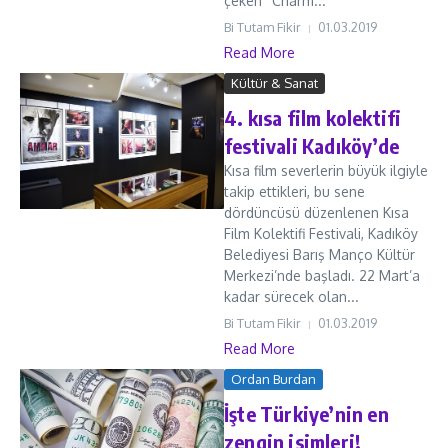
çeken “Charm...
Bi Tutam Fikir
01.03.2019
Read More
Kültür & Sanat
4. kısa film kolektifi
festivali Kadıköy’de
Kısa film severlerin büyük ilgiyle
takip ettikleri, bu sene
dördüncüsü düzenlenen Kısa
Film Kolektifi Festivali, Kadıköy
Belediyesi Barış Manço Kültür
Merkezi’nde başladı. 22 Mart’a
kadar sürecek olan...
Bi Tutam Fikir
01.03.2019
Read More
Ordan Burdan
İşte Türkiye’nin en
zengin isimleri!