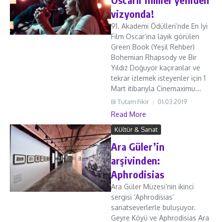
vizyonda!
91. Akademi Ödülleri’nde En İyi
Film Oscar’ına layık görülen
Green Book (Yeşil Rehber)
Bohemian Rhapsody ve Bir
Yıldız Doğuyor kaçıranlar ve
tekrar izlemek isteyenler için 1
Mart itibarıyla Cinemaximu...
Bi Tutam Fikir
01.03.2019
Read More
Kültür & Sanat
Ara Güler’in
arşivinden:
Aphrodisias
Ara Güler Müzesi’nin ikinci
sergisi ‘Aphrodisias’
sanatseverlerle buluşuyor.
Geyre Köyü ve Aphrodisias Ara