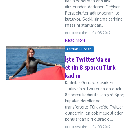
kadın yönetmenlerin kısa
filmlerinden derlenen Değişen
Perspektifler adlı program ile
kutluyor. Seçki, sinema tarihine
imzasını atanlardan,...
Bi Tutam Fikir
07.03.2019
Read More
Ordan Burdan
İşte Twitter’da en
etkin 8 sporcu Türk
kadını
Kadınlar Günü yaklaşırken
Türkiye’nin Twitter’da en güçlü
8 sporcu kadını ile tanışın! Spor;
kupalar, derbiler ve
transferlerle Türkiye’de Twitter
gündemini en çok meşgul eden
konulardan biri olarak ö...
Bi Tutam Fikir
07.03.2019