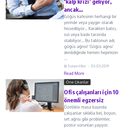
‘kalp krizi’ geliyor,
ancak…
Göğüs kafesinin herhangi bir
yerinde veya yaygın olarak
hissediliyor… Karakteri batıcı,
sızı veya baskı tarzında
olabiliyor… Bu tablonun adı;
göğüs ağrısı! ‘Göğüs ağrısı’
denildiğinde hemen hepimizin
...
Bi Tutam Fikir
05.03.2019
Read More
Öne Çıkanlar
Ofis çalışanları için 10
önemli egzersiz
Özellikle masa başında
çalışanlar sıklıkla bel, boyun,
sırt ağrısı gibi problemler,
postür sorunları yaşıyor.