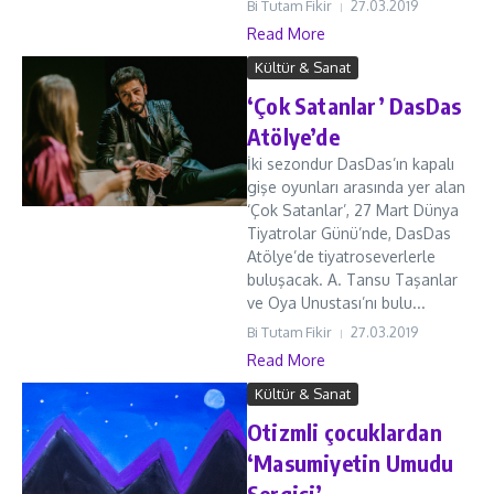
Bi Tutam Fikir
27.03.2019
Read More
Kültür & Sanat
‘Çok Satanlar’ DasDas
Atölye’de
İki sezondur DasDas’ın kapalı
gişe oyunları arasında yer alan
‘Çok Satanlar’, 27 Mart Dünya
Tiyatrolar Günü’nde, DasDas
Atölye’de tiyatroseverlerle
buluşacak. A. Tansu Taşanlar
ve Oya Unustası’nı bulu...
Bi Tutam Fikir
27.03.2019
Read More
Kültür & Sanat
Otizmli çocuklardan
‘Masumiyetin Umudu
Sergisi’