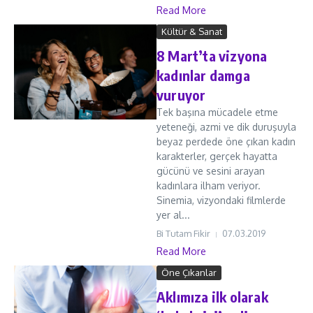
Read More
Kültür & Sanat
8 Mart’ta vizyona
kadınlar damga
vuruyor
Tek başına mücadele etme
yeteneği, azmi ve dik duruşuyla
beyaz perdede öne çıkan kadın
karakterler, gerçek hayatta
gücünü ve sesini arayan
kadınlara ilham veriyor.
Sinemia, vizyondaki filmlerde
yer al...
Bi Tutam Fikir
07.03.2019
Read More
Öne Çıkanlar
Aklımıza ilk olarak