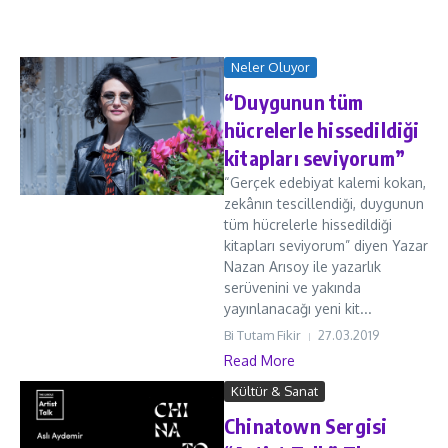
Neler Oluyor
“Duygunun tüm
hücrelerle hissedildiği
kitapları seviyorum”
“Gerçek edebiyat kalemi kokan,
zekânın tescillendiği, duygunun
tüm hücrelerle hissedildiği
kitapları seviyorum” diyen Yazar
Nazan Arısoy ile yazarlık
serüvenini ve yakında
yayınlanacağı yeni kit...
Bi Tutam Fikir
27.03.2019
Read More
Kültür & Sanat
Chinatown Sergisi