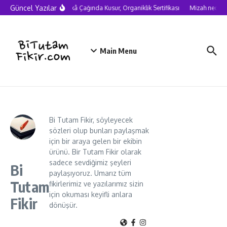
Skip to content
Güncel Yazılar
Yapay Zekâ Çağında Kusur, Organiklik Sertifikası
Mizah neden cid
Main Menu
Bi Tutam Fikir, söyleyecek
sözleri olup bunları paylaşmak
için bir araya gelen bir ekibin
ürünü. Bir Tutam Fikir olarak
sadece sevdiğimiz şeyleri
Bi
paylaşıyoruz. Umarız tüm
Tutam
fikirlerimiz ve yazılarımız sizin
için okuması keyifli anlara
Fikir
dönüşür.