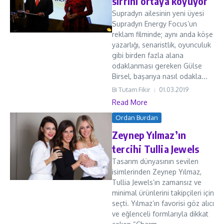
sırrını ortaya koyuyor
Supradyn ailesinin yeni üyesi
Supradyn Energy Focus’un
reklam filminde; aynı anda köşe
yazarlığı, senaristlik, oyunculuk
gibi birden fazla alana
odaklanması gereken Gülse
Birsel, başarıya nasıl odakla...
Bi Tutam Fikir
01.03.2019
Read More
Ordan Burdan
Zeynep Yılmaz’ın
tercihi Tullia Jewels
Tasarım dünyasının sevilen
isimlerinden Zeynep Yılmaz,
Tullia Jewels’ın zamansız ve
minimal ürünlerini takipçileri için
seçti. Yılmaz’ın favorisi göz alıcı
ve eğlenceli formlarıyla dikkat