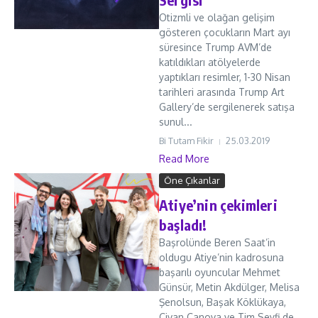
Otizmli ve olağan gelişim
gösteren çocukların Mart ayı
süresince Trump AVM’de
katıldıkları atölyelerde
yaptıkları resimler, 1-30 Nisan
tarihleri arasında Trump Art
Gallery’de sergilenerek satışa
sunul...
Bi Tutam Fikir
25.03.2019
Read More
Öne Çıkanlar
Atiye’nin çekimleri
başladı!
Başrolünde Beren Saat’in
oldugu Atiye’nin kadrosuna
başarılı oyuncular Mehmet
Günsür, Metin Akdülger, Melisa
Şenolsun, Başak Köklükaya,
Civan Canova ve Tim Seyfi de