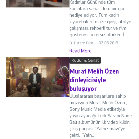
Kadınlar Günü’nde tüm
kadınlara sanat dolu bir gün
hediye ediyor. Tüm kadın
ziyaretçilere müze girişi, atölye
çalışması, rehberli tur ve film
gösterimi ücretsiz olurken İ...
Bi Tutam Fikir
02.03.2019
Read More
Kültür & Sanat
Murat Melih Özen
dinleyicisiyle
buluşuyor
Uluslararası başarılara sahip
müzisyen Murat Melih Özen ,
Sony Music Media etiketiyle
yayınlayacağı Türk Şarabı Nane
Balı albümünün ilk video klibini
çıkış parçası ‘’Yalnız mavi’’ye
çekti. “Yaln...