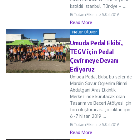
katıldı! İstanbul, Türkiye – ...
Bi Tutam Fikir
25.03.2019
Read More
Neler Oluyor
Umuda Pedal Ekibi,
TEGV için Pedal
Çevirmeye Devam
Ediyoruz
Umuda Pedal Ekibi, bu sefer de
Mardin Savur Öğrenim Birimi
Abdulgani Aras Etkinlik
Merkezi’nde kurulacak olan
Tasarım ve Beceri Atölyesi için
fon oluşturacak. çocukları için
6 -7 Nisan 2019 ...
Bi Tutam Fikir
25.03.2019
Read More