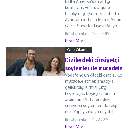
hafta Amerika’dan aldığı
konferans ve imza günü
teklifiyle göğsümüzü kabarttı.
Aynı zamanda da Mimar Sinan
Güzel Sanatlar Lisesi Radyo...
Bi Tutam Fikir
17.03.2019
Read More
Öne Çıkanlar
Dizilerdeki cinsiyetçi
söylemler ile mücadele
Vodafone’un dildeki eşitsizlikle
mücadele etmek amacıyla
geliştirdiği Kırmızı Çizgi
teknolojisi, köşe yazılarının
ardından TV dizilerindeki
cinsiyetçi söylemleri de tespit
etti. Yapay zekaya dayalı bi...
Bi Tutam Fikir
11.03.2019
Read More