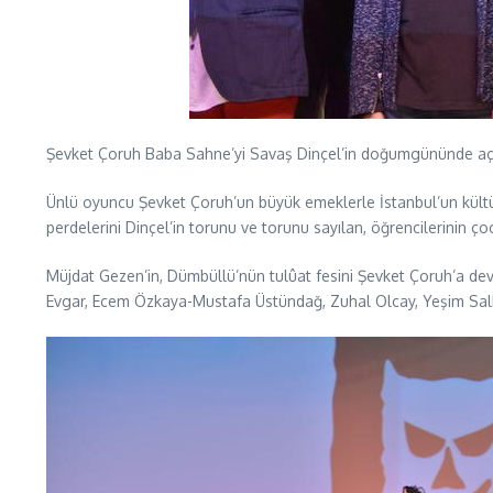
Şevket Çoruh Baba Sahne’yi Savaş Dinçel’in doğumgününde açtı
Ünlü oyuncu Şevket Çoruh’un büyük emeklerle İstanbul’un kültü
perdelerini Dinçel’in torunu ve torunu sayılan, öğrencilerinin ç
Müjdat Gezen’in, Dümbüllü’nün tulûat fesini Şevket Çoruh’a de
Evgar, Ecem Özkaya-Mustafa Üstündağ, Zuhal Olcay, Yeşim Salkı