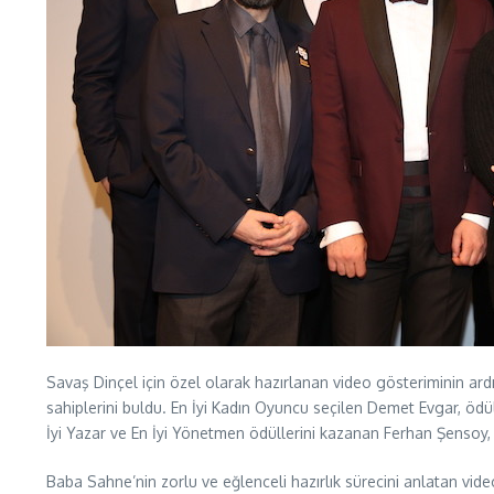
Savaş Dinçel için özel olarak hazırlanan video gösteriminin ardı
sahiplerini buldu. En İyi Kadın Oyuncu seçilen Demet Evgar, öd
İyi Yazar ve En İyi Yönetmen ödüllerini kazanan Ferhan Şensoy
Baba Sahne’nin zorlu ve eğlenceli hazırlık sürecini anlatan vi