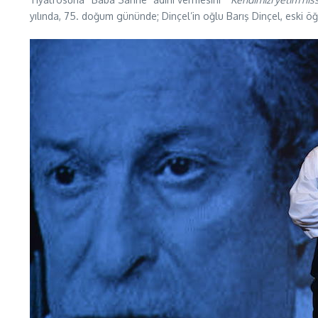
yılında, 75. doğum gününde; Dinçel’in oğlu Barış Dinçel, eski öğre