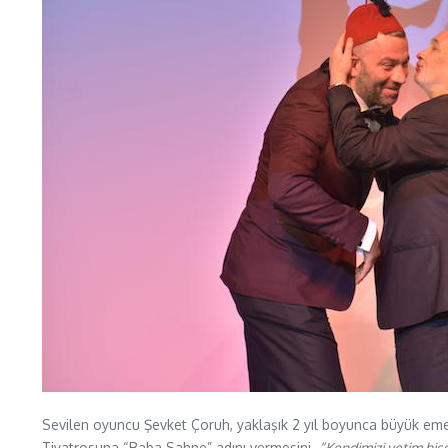
Sevilen oyuncu Şevket Çoruh, yaklaşık 2 yıl boyunca büyük emek
Tiyatrosuna “Baba Sahne” adını vermesini
“Kendimizi yetim hi