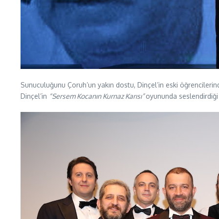
Sunuculuğunu Çoruh’un yakın dostu, Dinçel’in eski öğrencilerin
Dinçel’in
“Sersem Kocanın Kurnaz Karısı”
oyununda seslendirdiği 