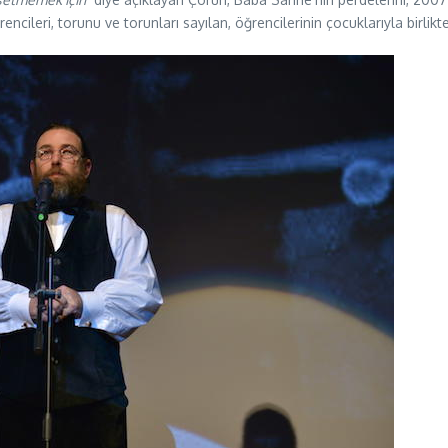
ncileri, torunu ve torunları sayılan, öğrencilerinin çocuklarıyla birlikte