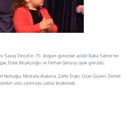
ası Savaş Dinçel’in 75. doğum gününde açıldı! Baba Sahne’nin
vgar, Erdal Beşikçioğlu ve Ferhan Şensoy layık görüldü.
kurt Nuhoğlu, Mustafa Alabora, Zafer Ergin, Ozan Güven, Demet
isimler ünlü oyuncuyu yalnız bırakmadı.