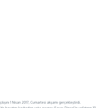
ışını 1 Nisan 2017, Cumartesi akşamı gerçekleştirdi.
’de hayatını kaybeden usta oyuncu Savaş Dinçel’in vefatının 10.