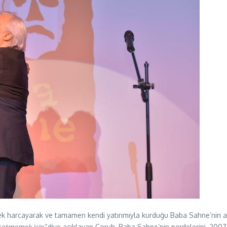
 harcayarak ve tamamen kendi yatırımıyla kurduğu Baba Sahne’nin açıl
ssetmemek için”
diye açıklayan Çoruh, Baba Sahne’nin perdelerini, 2007