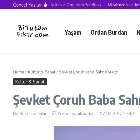
Skip to content
Güncel Yazılar
Yapay Zekâ Çağında Kusur, Organiklik Sertifikası
Mizah neden ciddiye alınmal
Yaşam
Ordan Burdan
N
Home
/
Kültür & Sanat
/
Şevket Çoruh Baba Sahne’yi Açtı
Kültür & Sanat
Şevket Çoruh Baba Sahn
By
Bi Tutam Fikir
Yorum yapılmamış
02.04.2017
23:40