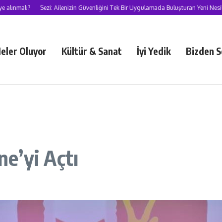
ı?
Sezi: Ailenizin Güvenliğini Tek Bir Uygulamada Buluşturan Yeni Nesil Süper
eler Oluyor
Kültür & Sanat
İyi Yedik
Bizden S
e’yi Açtı