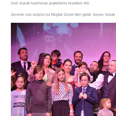
özel olarak hazırlanan plaketlerle teşekkür etti.
Gecenin son sürprizi ise Müjdat Gezen’den geldi. Gezen, İsmail 