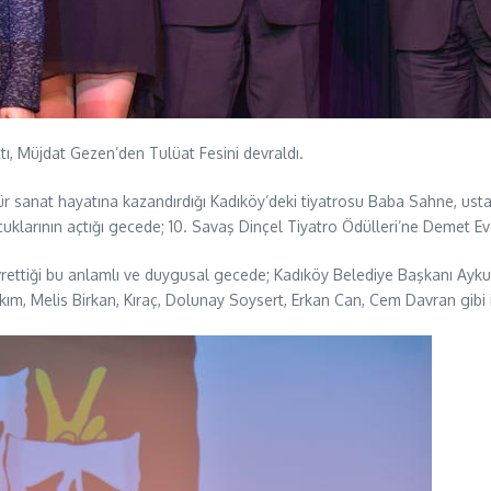
, Müjdat Gezen’den Tulüat Fesini devraldı.
r sanat hayatına kazandırdığı Kadıköy’deki tiyatrosu Baba Sahne, ust
ocuklarının açtığı gecede; 10. Savaş Dinçel Tiyatro Ödülleri’ne Demet E
vrettiği bu anlamlı ve duygusal gecede; Kadıköy Belediye Başkanı Ay
m, Melis Birkan, Kıraç, Dolunay Soysert, Erkan Can, Cem Davran gibi 