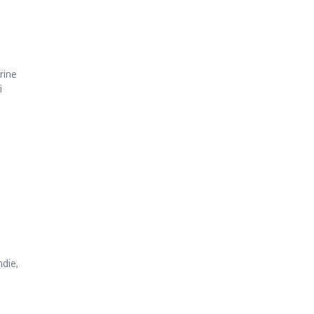
rine
i
ndie,