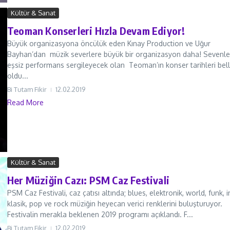
Kültür & Sanat
Teoman Konserleri Hızla Devam Ediyor!
Büyük organizasyona öncülük eden Kınay Production ve Uğur
Bayhan’dan müzik severlere büyük bir organizasyon daha! Sevenle
eşsiz performans sergileyecek olan Teoman’ın konser tarihleri bell
oldu...
Bi Tutam Fikir
12.02.2019
Read More
Kültür & Sanat
Her Müziğin Cazı: PSM Caz Festivali
PSM Caz Festivali, caz çatısı altında; blues, elektronik, world, funk, i
klasik, pop ve rock müziğin heyecan verici renklerini buluşturuyor.
Festivalin merakla beklenen 2019 programı açıklandı. F...
Bi Tutam Fikir
12.02.2019