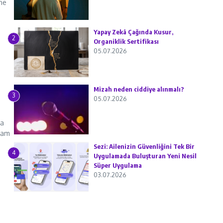
ne
Yapay Zekâ Çağında Kusur,
2
Organiklik Sertifikası
05.07.2026
Mizah neden ciddiye alınmalı?
3
05.07.2026
da
evam
Sezi: Ailenizin Güvenliğini Tek Bir
4
Uygulamada Buluşturan Yeni Nesil
Süper Uygulama
03.07.2026