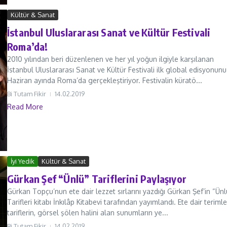
Kültür & Sanat
İstanbul Uluslararası Sanat ve Kültür Festivali
Roma’da!
2010 yılından beri düzenlenen ve her yıl yoğun ilgiyle karşılanan
İstanbul Uluslararası Sanat ve Kültür Festivali ilk global edisyonunu
Haziran ayında Roma’da gerçekleştiriyor. Festivalin küratö...
Bi Tutam Fikir
14.02.2019
Read More
İyi Yedik
Kültür & Sanat
Gürkan Şef “Ünlü” Tariflerini Paylaşıyor
Gürkan Topçu’nun ete dair lezzet sırlarını yazdığı Gürkan Şef’in “Ünl
Tarifleri kitabı İnkılâp Kitabevi tarafından yayımlandı. Ete dair terimle
tariflerin, görsel şölen halini alan sunumların ye...
Bi Tutam Fikir
14.02.2019