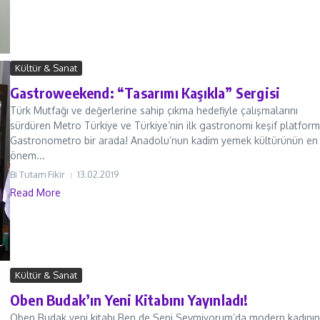
Kültür & Sanat
Gastroweekend: “Tasarımı Kaşıkla” Sergisi
Türk Mutfağı ve değerlerine sahip çıkma hedefiyle çalışmalarını
sürdüren Metro Türkiye ve Türkiye’nin ilk gastronomi keşif platfor
Gastronometro bir arada! Anadolu’nun kadim yemek kültürünün en
önem...
Bi Tutam Fikir
13.02.2019
Read More
Kültür & Sanat
Oben Budak’ın Yeni Kitabını Yayınladı!
Oben Budak yeni kitabı Ben de Seni Sevmiyorum’da modern kadının