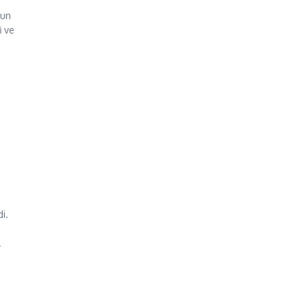
 un
i ve
i.
.