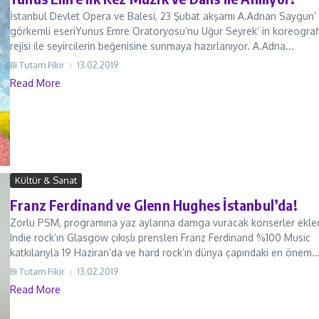
İstanbul Devlet Opera ve Balesi, 23 Şubat akşamı A.Adnan Saygun’
görkemli eseriYunus Emre Oratoryosu’nu Uğur Seyrek’ in koreograf
rejisi ile seyircilerin beğenisine sunmaya hazırlanıyor. A.Adna...
Bi Tutam Fikir
13.02.2019
Read More
Kültür & Sanat
Franz Ferdinand ve Glenn Hughes İstanbul’da!
Zorlu PSM, programına yaz aylarına damga vuracak konserler ekled
Indie rock’ın Glasgow çıkışlı prensleri Franz Ferdinand %100 Music
katkılarıyla 19 Haziran’da ve hard rock’ın dünya çapındaki en önem..
Bi Tutam Fikir
13.02.2019
Read More