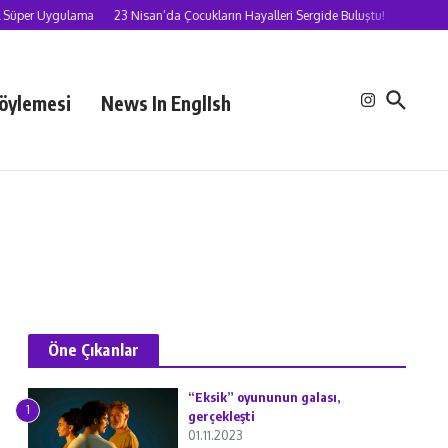
 Uygulama
23 Nisan’da Çocukların Hayalleri Sergide Buluştu!
Jazzanova ‘In B
öylemesi
News In EnglIsh
Öne Çıkanlar
“Eksik” oyununun galası,
1
gerçekleşti
01.11.2023