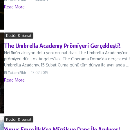
Read More
Kültür & Sanat
The Umbrella Academy Prömiyeri Gerçekleşti!
Netflix’in aksiyon dolu yeni orijinal dizisi The Umbrella Academy’nin
prömiyeri dün Los Angeles’taki The Cinerama Dome’da gerçekleşti
Umbrella Academy, 15 Şubat Cuma günü tüm dünya ile aynı anda ...
Bi Tutam Fikir
13.02.2019
Read More
Kültür & Sanat
Yunus Emre İlk Kez Müzik ve Dans İle Anılıyor!