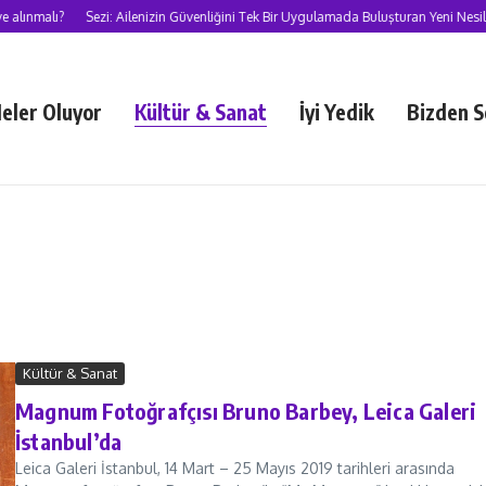
lı?
Sezi: Ailenizin Güvenliğini Tek Bir Uygulamada Buluşturan Yeni Nesil Süper
eler Oluyor
Kültür & Sanat
İyi Yedik
Bizden S
Kültür & Sanat
Magnum Fotoğrafçısı Bruno Barbey, Leica Galeri
İstanbul’da
Leica Galeri İstanbul, 14 Mart – 25 Mayıs 2019 tarihleri arasında